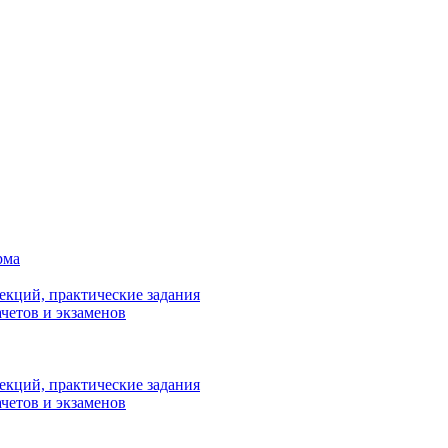
рма
лекций, практические задания
ачетов и экзаменов
лекций, практические задания
ачетов и экзаменов