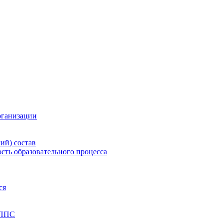
рганизации
ий) состав
сть образовательного процесса
ся
 ППС