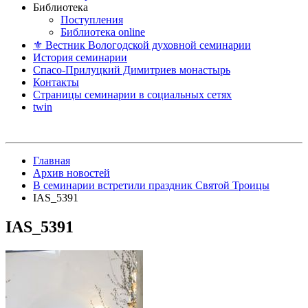
Библиотека
Поступления
Библиотека online
⚜ Вестник Вологодской духовной семинарии
История семинарии
Спасо-Прилуцкий Димитриев монастырь
Контакты
Страницы семинарии в социальных сетях
twin
Главная
Архив новостей
В семинарии встретили праздник Святой Троицы
IAS_5391
IAS_5391