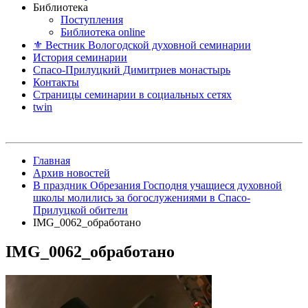
Библиотека
Поступления
Библиотека online
⚜ Вестник Вологодской духовной семинарии
История семинарии
Спасо-Прилуцкий Димитриев монастырь
Контакты
Страницы семинарии в социальных сетях
twin
Главная
Архив новостей
В праздник Обрезания Господня учащиеся духовной
школы молились за богослужениями в Спасо-
Прилуцкой обители
IMG_0062_обработано
IMG_0062_обработано