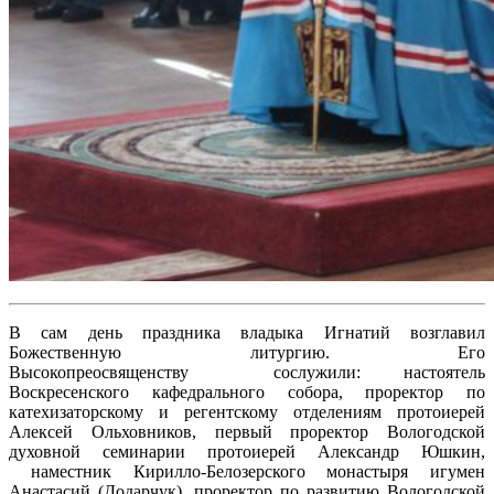
В сам день праздника владыка Игнатий возглавил
Божественную литургию. Его
Высокопреосвященству сослужили: настоятель
Воскресенского кафедрального собора, проректор по
катехизаторскому и регентскому отделениям протоиерей
Алексей Ольховников, первый проректор Вологодской
духовной семинарии протоиерей Александр Юшкин,
наместник Кирилло-Белозерского монастыря игумен
Анастасий (Додарчук), проректор по развитию Вологодской