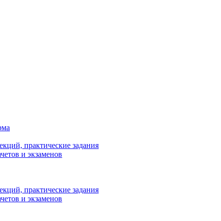
рма
лекций, практические задания
ачетов и экзаменов
лекций, практические задания
ачетов и экзаменов