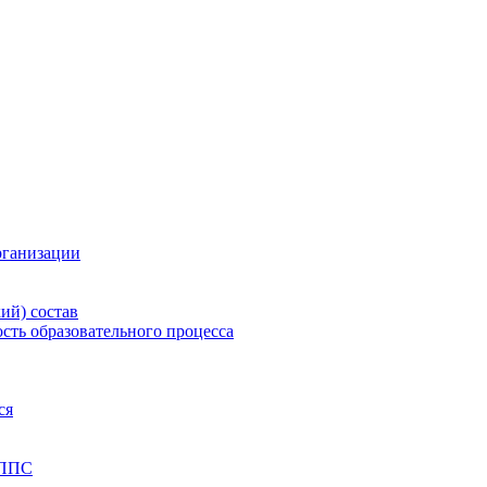
рганизации
ий) состав
сть образовательного процесса
ся
 ППС