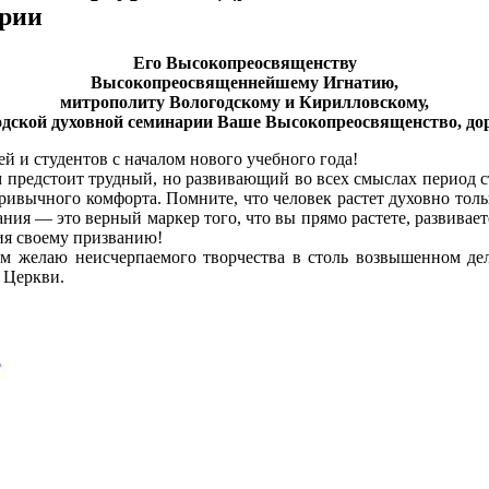
арии
Его Высокопреосвященству
Высокопреосвященнейшему Игнатию,
митрополиту Вологодскому и Кирилловскому,
одской духовной семинарии Ваше Высокопреосвященство, до
й и студентов с началом нового учебного года!
 предстоит трудный, но развивающий во всех смыслах период ст
ривычного комфорта. Помните, что человек растет духовно толь
ания — это верный маркер того, что вы прямо растете, развивает
ия своему призванию!
ам желаю неисчерпаемого творчества в столь возвышенном д
 Церкви.