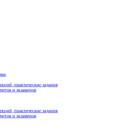
рма
лекций, практические задания
ачетов и экзаменов
лекций, практические задания
ачетов и экзаменов