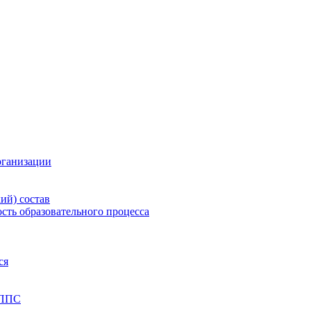
рганизации
ий) состав
сть образовательного процесса
ся
 ППС