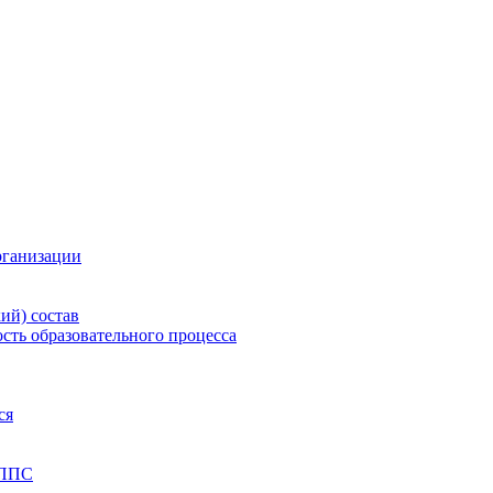
рганизации
ий) состав
сть образовательного процесса
ся
 ППС