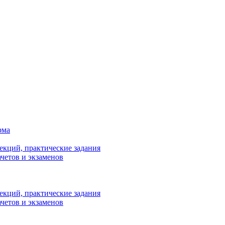
рма
лекций, практические задания
ачетов и экзаменов
лекций, практические задания
ачетов и экзаменов