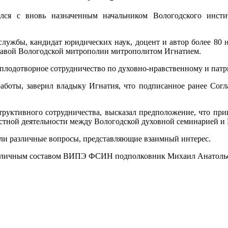
лся с вновь назначенным начальником Вологодского инст
ужбы, кандидат юридических наук, доцент и автор более 80 
 главой Вологодской митрополии митрополитом Игнатием.
дотворное сотрудничество по духовно-нравственному и патрио
аботы, заверил владыку Игнатия, что подписанное ранее Согл
руктивного сотрудничества, высказал предположение, что при
естной деятельности между Вологодской духовной семинарией и
ли различные вопросы, представляющие взаимный интерес.
те с личным составом ВИПЭ ФСИН подполковник Михаил Анатоль