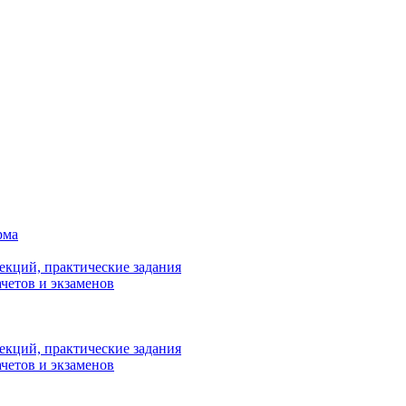
рма
лекций, практические задания
ачетов и экзаменов
лекций, практические задания
ачетов и экзаменов