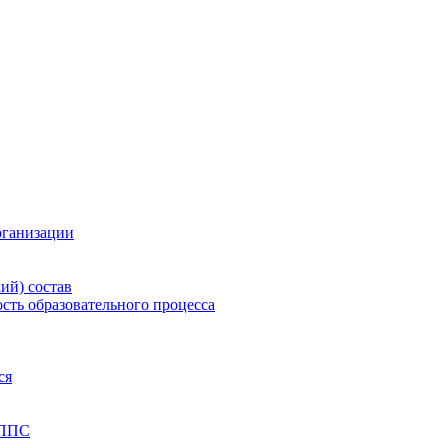
рганизации
ий) состав
сть образовательного процесса
ся
 ППС