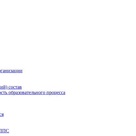
рганизации
ий) состав
сть образовательного процесса
ся
 ППС