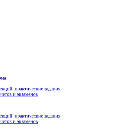
рма
лекций, практические задания
ачетов и экзаменов
лекций, практические задания
ачетов и экзаменов