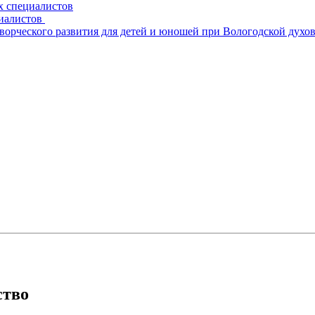
х специалистов
циалистов
творческого развития для детей и юношей при Вологодской духо
ство