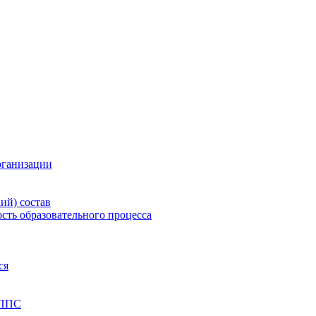
рганизации
ий) состав
сть образовательного процесса
ся
 ППС