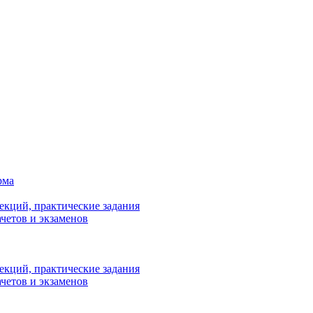
рма
лекций, практические задания
ачетов и экзаменов
лекций, практические задания
ачетов и экзаменов