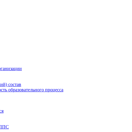
рганизации
ий) состав
сть образовательного процесса
ся
 ППС