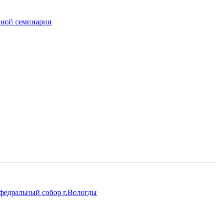
вной семинарии
федральный собор г.Вологды