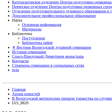
Катехизаторское отделение Центра подготовки церковны
Певческое отделение Центра подготовки церковных спе
Отделение подготовительного духовного образования и 
Дополнительное профессиональное образование
Наука
Основная информация
Материалы
Библиотека
Поступления
Библиотека online
⚜ Вестник Вологодской духовной семинарии
История семинарии
Спасо-Прилуцкий Димитриев монастырь
Контакты
Страницы семинарии в социальных сетях
twin
Главная
Архив новостей
В Вологодской митрополии прошли торжества по случаю 
IAS_8820