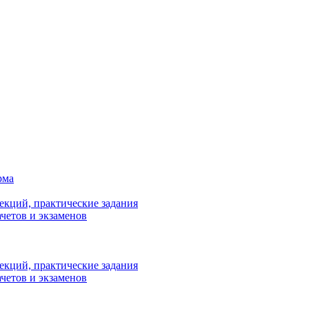
рма
лекций, практические задания
ачетов и экзаменов
лекций, практические задания
ачетов и экзаменов