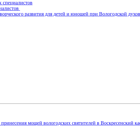
х специалистов
циалистов
творческого развития для детей и юношей при Вологодской духо
принесения мощей вологодских святителей в Воскресенский ка