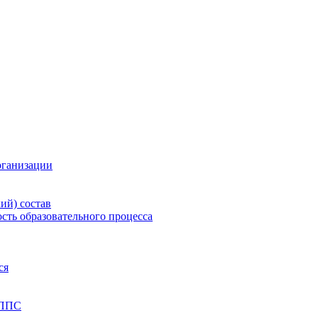
рганизации
ий) состав
сть образовательного процесса
ся
 ППС