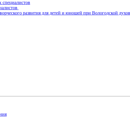
х специалистов
циалистов
творческого развития для детей и юношей при Вологодской духо
ния