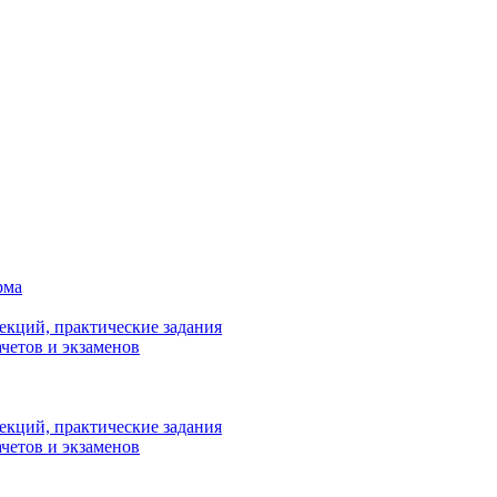
рма
лекций, практические задания
ачетов и экзаменов
лекций, практические задания
ачетов и экзаменов