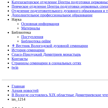
Катехизаторское отделение Центра подготовки церковны
Певческое отделение Центра подготовки церковных спе
Отделение подготовительного духовного образования и 
Дополнительное профессиональное образование
Наука
Основная информация
Материалы
Библиотека
Поступления
Библиотека online
⚜ Вестник Вологодской духовной семинарии
История семинарии
Спасо-Прилуцкий Димитриев монастырь
Контакты
Страницы семинарии в социальных сетях
twin
Главная
Архив новостей
В Вологде состоялись XIX областные Димитриевские чте
ias_1214