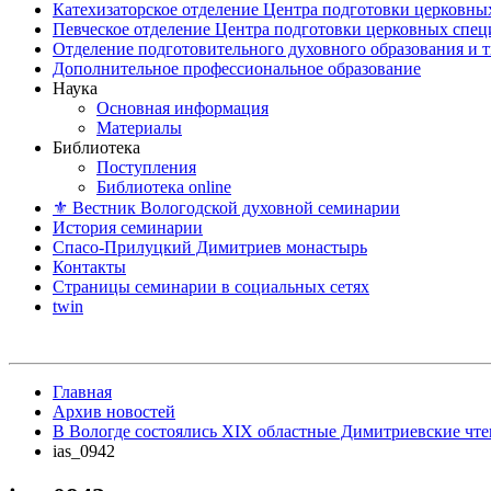
Катехизаторское отделение Центра подготовки церковны
Певческое отделение Центра подготовки церковных спе
Отделение подготовительного духовного образования и 
Дополнительное профессиональное образование
Наука
Основная информация
Материалы
Библиотека
Поступления
Библиотека online
⚜ Вестник Вологодской духовной семинарии
История семинарии
Спасо-Прилуцкий Димитриев монастырь
Контакты
Страницы семинарии в социальных сетях
twin
Главная
Архив новостей
В Вологде состоялись XIX областные Димитриевские чте
ias_0942