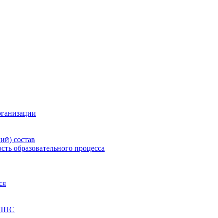
рганизации
ий) состав
сть образовательного процесса
ся
 ППС