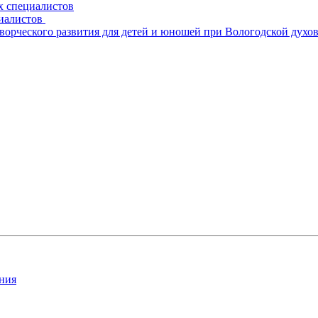
х специалистов
циалистов
творческого развития для детей и юношей при Вологодской духо
ния