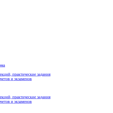
рма
лекций, практические задания
ачетов и экзаменов
лекций, практические задания
ачетов и экзаменов