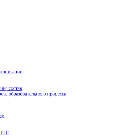
рганизации
ий) состав
сть образовательного процесса
ся
 ППС