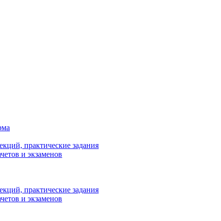
рма
лекций, практические задания
ачетов и экзаменов
лекций, практические задания
ачетов и экзаменов