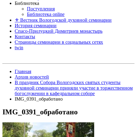
Библиотека
Поступления
Библиотека online
⚜ Вестник Вологодской духовной семинарии
История семинарии
Спасо-Прилуцкий Димитриев монастырь
Контакты
Страницы семинарии в социальных сетях
twin
Главная
Архив новостей
В праздник Собора Вологодских святых студенты
духовной семинарии приняли участие в торжественном
богослужении в кафедральном соборе
IMG_0391_обработано
IMG_0391_обработано