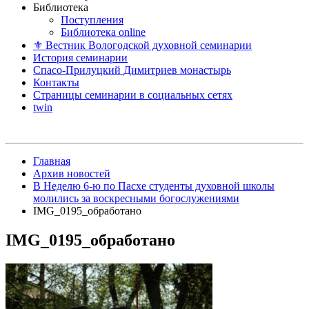
Библиотека
Поступления
Библиотека online
⚜ Вестник Вологодской духовной семинарии
История семинарии
Спасо-Прилуцкий Димитриев монастырь
Контакты
Страницы семинарии в социальных сетях
twin
Главная
Архив новостей
В Неделю 6-ю по Пасхе студенты духовной школы
молились за воскресными богослужениями
IMG_0195_обработано
IMG_0195_обработано