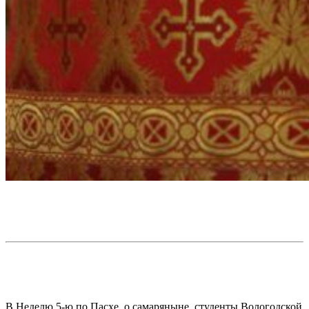
В Неделю 5-ю по Пасхе, о самаряныне, студенты Вологодской