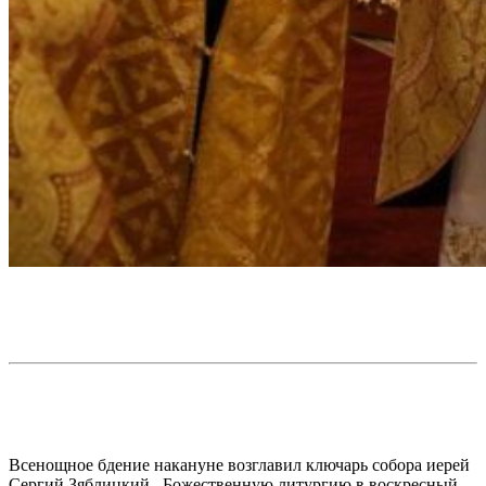
Всенощное бдение накануне возглавил ключарь собора иерей
Сергий Зяблицкий. Божественную литургию в воскресный