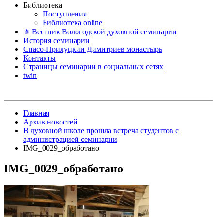
Библиотека
Поступления
Библиотека online
⚜ Вестник Вологодской духовной семинарии
История семинарии
Спасо-Прилуцкий Димитриев монастырь
Контакты
Страницы семинарии в социальных сетях
twin
Главная
Архив новостей
В духовной школе прошла встреча студентов с
администрацией семинарии
IMG_0029_обработано
IMG_0029_обработано