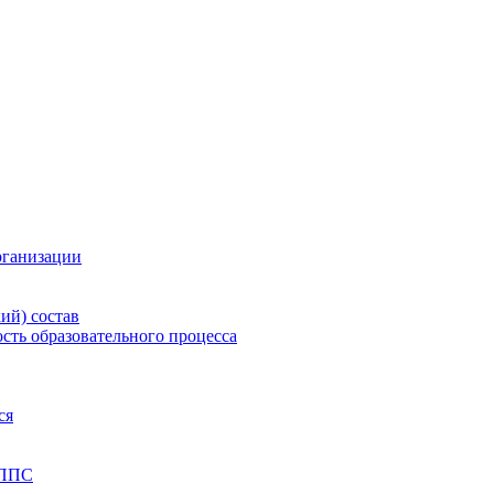
рганизации
ий) состав
сть образовательного процесса
ся
 ППС