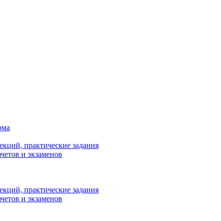
рма
лекций, практические задания
ачетов и экзаменов
лекций, практические задания
ачетов и экзаменов