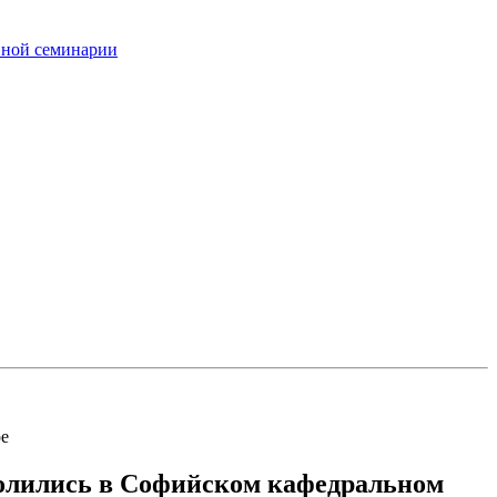
вной семинарии
ре
олились в Софийском кафедральном