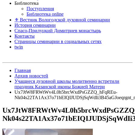
Библиотека
Поступления
Библиотека online
⚜ Вестник Вологодской духовной семинарии
История семинарии
Спасо-Прилуцкий Димитриев монастырь
Контакты
Страницы семинарии в социальных сетях
twin
Главная
Архив новостей
Учащиеся духовной школы молитвенно встретили
праздник Казанской иконы Божией Матери
Ux7JtW8FRWtWv4L0h5brcWxdPsGZZQ_hFqREu-
Nk04s22TA1Ax37o71bEIQIJUDSjSqWdIi3B45aGJoeqrgnt_
Ux7JtW8FRWtWv4L0h5brcWxdPsGZZQ
Nk04s22TA1Ax37o71bEIQIJUDSjSqWdIi3