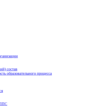
рганизации
ий) состав
сть образовательного процесса
ся
 ППС