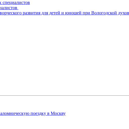
х специалистов
циалистов
творческого развития для детей и юношей при Вологодской духо
паломническую поездку в Москву