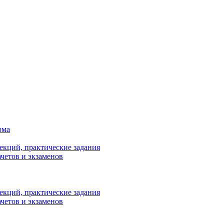
рма
лекций, практические задания
ачетов и экзаменов
лекций, практические задания
ачетов и экзаменов