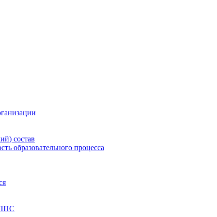
рганизации
ий) состав
сть образовательного процесса
ся
 ППС