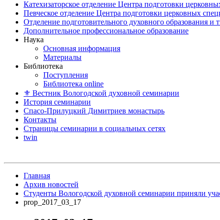
Катехизаторское отделение Центра подготовки церковны
Певческое отделение Центра подготовки церковных спе
Отделение подготовительного духовного образования и 
Дополнительное профессиональное образование
Наука
Основная информация
Материалы
Библиотека
Поступления
Библиотека online
⚜ Вестник Вологодской духовной семинарии
История семинарии
Спасо-Прилуцкий Димитриев монастырь
Контакты
Страницы семинарии в социальных сетях
twin
Главная
Архив новостей
Студенты Вологодской духовной семинарии приняли учас
prop_2017_03_17