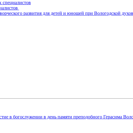
х специалистов
циалистов
творческого развития для детей и юношей при Вологодской духо
тие в богослужении в день памяти преподобного Герасима Вол