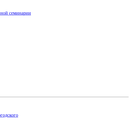
вной семинарии
огодского