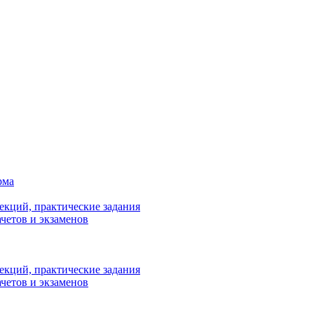
рма
лекций, практические задания
ачетов и экзаменов
лекций, практические задания
ачетов и экзаменов