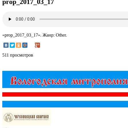
prop_2017_03_17
«prop_2017_03_17». Жанр: Other.
511 просмотров