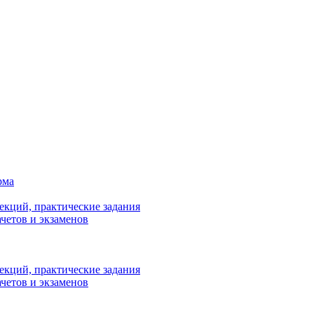
рма
лекций, практические задания
ачетов и экзаменов
лекций, практические задания
ачетов и экзаменов