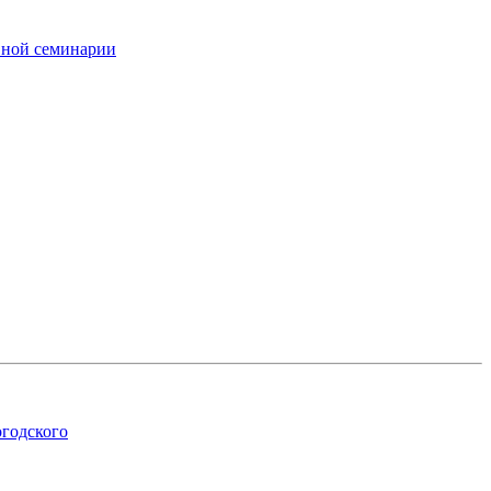
вной семинарии
огодского