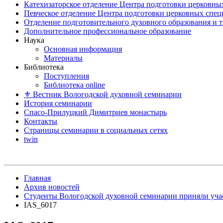
Катехизаторское отделение Центра подготовки церковны
Певческое отделение Центра подготовки церковных спе
Отделение подготовительного духовного образования и 
Дополнительное профессиональное образование
Наука
Основная информация
Материалы
Библиотека
Поступления
Библиотека online
⚜ Вестник Вологодской духовной семинарии
История семинарии
Спасо-Прилуцкий Димитриев монастырь
Контакты
Страницы семинарии в социальных сетях
twin
Главная
Архив новостей
Студенты Вологодской духовной семинарии приняли учас
IAS_6017