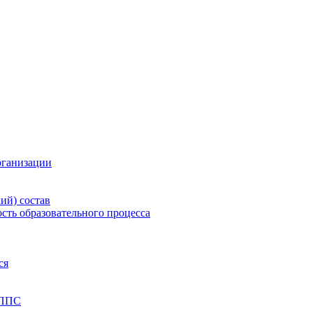
рганизации
ий) состав
сть образовательного процесса
ся
 ППС