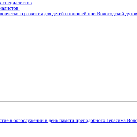
х специалистов
циалистов
творческого развития для детей и юношей при Вологодской духо
тие в богослужении в день памяти преподобного Герасима Вол