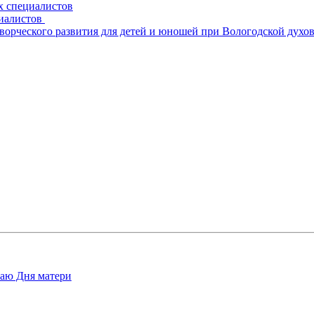
х специалистов
циалистов
творческого развития для детей и юношей при Вологодской духо
чаю Дня матери