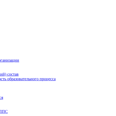
рганизации
ий) состав
сть образовательного процесса
ся
 ППС