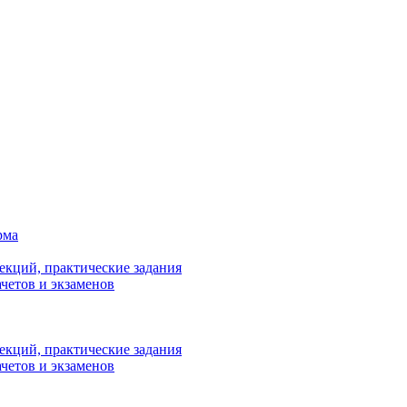
рма
лекций, практические задания
ачетов и экзаменов
лекций, практические задания
ачетов и экзаменов