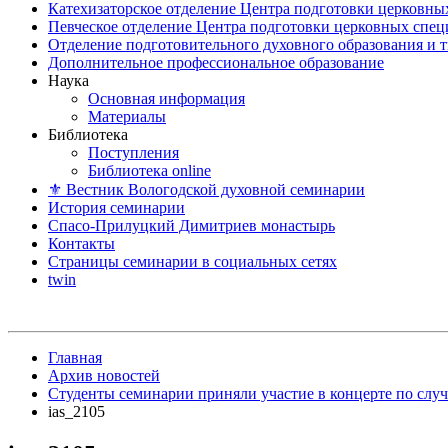
Катехизаторское отделение Центра подготовки церковны
Певческое отделение Центра подготовки церковных спе
Отделение подготовительного духовного образования и 
Дополнительное профессиональное образование
Наука
Основная информация
Материалы
Библиотека
Поступления
Библиотека online
⚜ Вестник Вологодской духовной семинарии
История семинарии
Спасо-Прилуцкий Димитриев монастырь
Контакты
Страницы семинарии в социальных сетях
twin
Главная
Архив новостей
Студенты семинарии приняли участие в концерте по слу
ias_2105