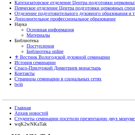
Катехизаторское отделение Центра подготовки церковны
Певческое отделение Центра подготовки церковных спе
Отделение подготовительного духовного образования и 
Дополнительное профессиональное образование
Наука
Основная информация
Материалы
Библиотека
Поступления
Библиотека online
⚜ Вестник Вологодской духовной семинарии
История семинарии
Спасо-Прилуцкий Димитриев монастырь
Контакты
Страницы семинарии в социальных сетях
twin
Главная
Архив новостей
Студенты семинарии посетили презентацию двух монуме
wqK2wNKaTak