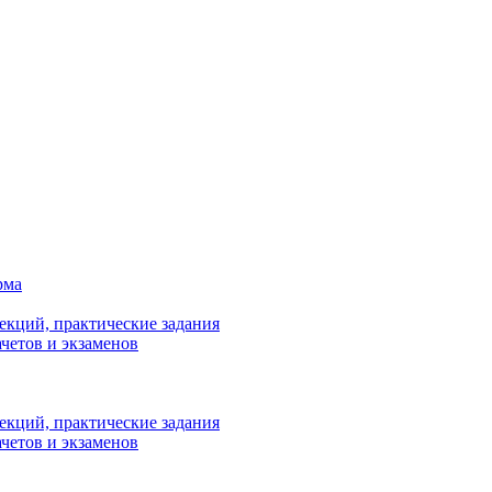
рма
лекций, практические задания
ачетов и экзаменов
лекций, практические задания
ачетов и экзаменов