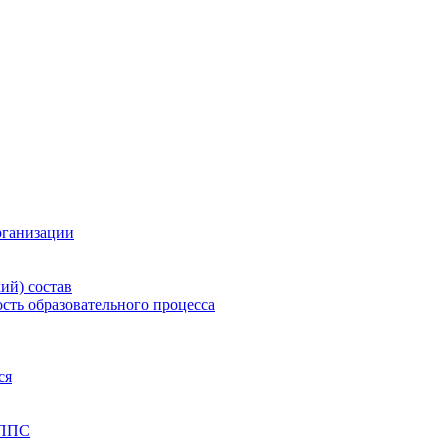
рганизации
ий) состав
сть образовательного процесса
ся
 ППС