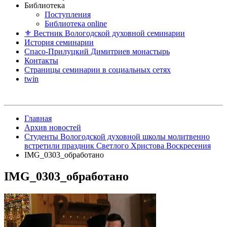
Библиотека
Поступления
Библиотека online
⚜ Вестник Вологодской духовной семинарии
История семинарии
Спасо-Прилуцкий Димитриев монастырь
Контакты
Страницы семинарии в социальных сетях
twin
Главная
Архив новостей
Студенты Вологодской духовной школы молитвенно
встретили праздник Светлого Христова Воскресения
IMG_0303_обработано
IMG_0303_обработано