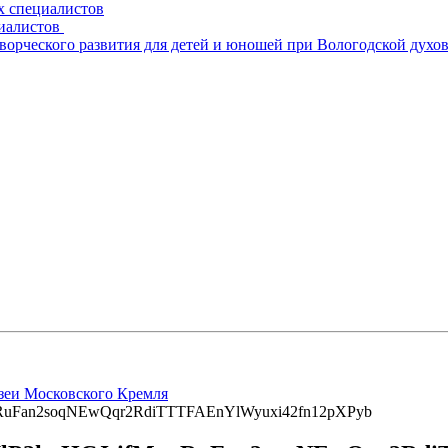
х специалистов
циалистов
творческого развития для детей и юношей при Вологодской духо
зеи Московского Кремля
uFan2soqNEwQqr2RdiTTTFAEnYlWyuxi42fn12pXPyb