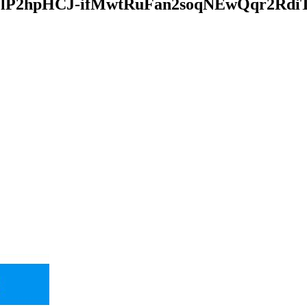
P2hpHCJ-ifMwtRuFan2soqNEwQqr2RdiT