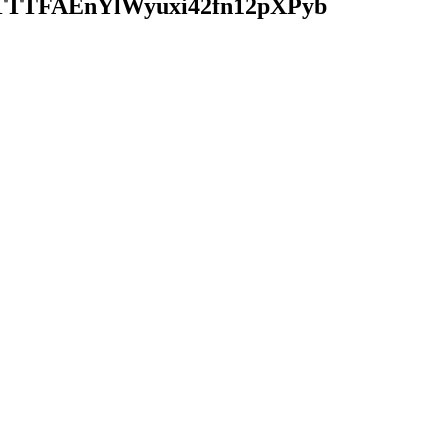
TTFAEnYlWyuxi42fn12pXPyb