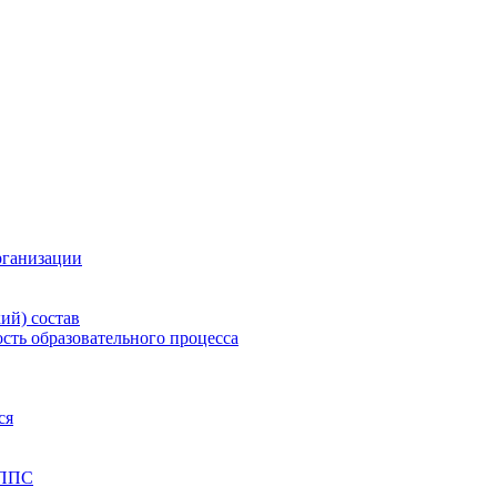
рганизации
ий) состав
сть образовательного процесса
ся
 ППС