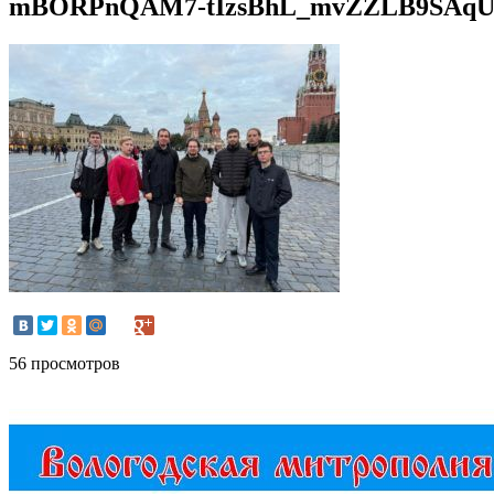
mBORPnQAM7-tIzsBhL_mvZZLB9SAqUl
56 просмотров