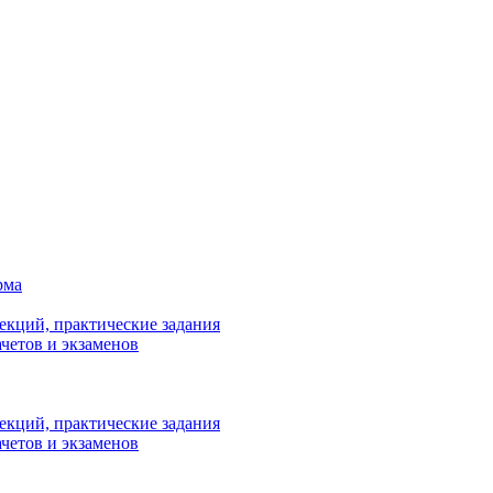
рма
лекций, практические задания
ачетов и экзаменов
лекций, практические задания
ачетов и экзаменов