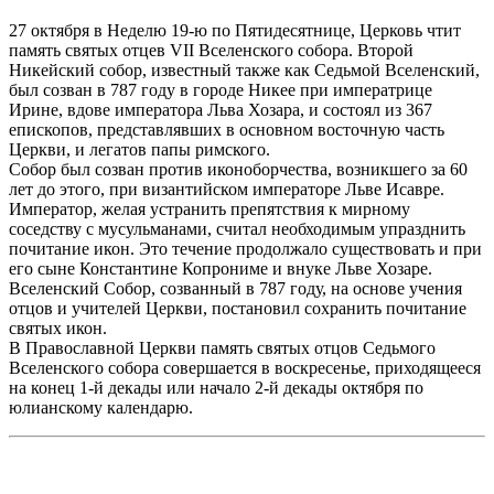
27 октября в Неделю 19-ю по Пятидесятнице, Церковь чтит
память святых отцев VII Вселенского собора. Второй
Никейский собор, известный также как Седьмой Вселенский,
был созван в 787 году в городе Никее при императрице
Ирине, вдове императора Льва Хозара, и состоял из 367
епископов, представлявших в основном восточную часть
Церкви, и легатов папы римского.
Собор был созван против иконоборчества, возникшего за 60
лет до этого, при византийском императоре Льве Исавре.
Император, желая устранить препятствия к мирному
соседству с мусульманами, считал необходимым упразднить
почитание икон. Это течение продолжало существовать и при
его сыне Константине Копрониме и внуке Льве Хозаре.
Вселенский Собор, созванный в 787 году, на основе учения
отцов и учителей Церкви, постановил сохранить почитание
святых икон.
В Православной Церкви память святых отцов Седьмого
Вселенского собора совершается в воскресенье, приходящееся
на конец 1-й декады или начало 2-й декады октября по
юлианскому календарю.