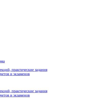
рма
лекций, практические задания
ачетов и экзаменов
лекций, практические задания
ачетов и экзаменов