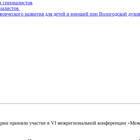
х специалистов
циалистов
творческого развития для детей и юношей при Вологодской духо
арии приняли участие в VI межрегиональной конференции «Ме