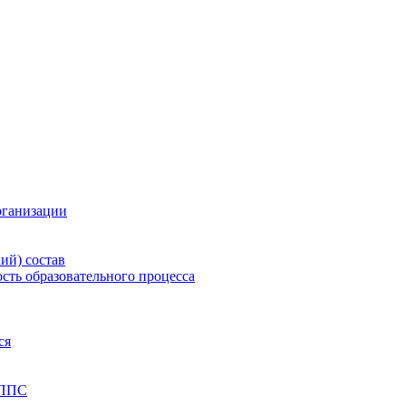
рганизации
ий) состав
сть образовательного процесса
ся
 ППС