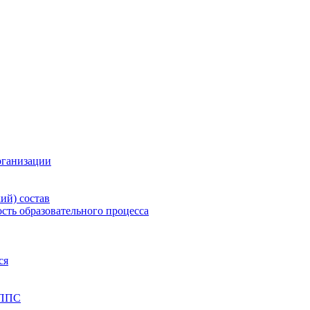
рганизации
ий) состав
сть образовательного процесса
ся
 ППС