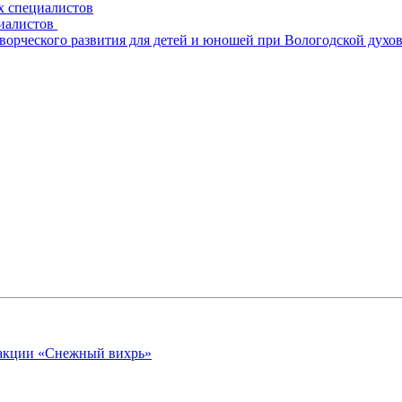
х специалистов
циалистов
творческого развития для детей и юношей при Вологодской духо
 акции «Снежный вихрь»