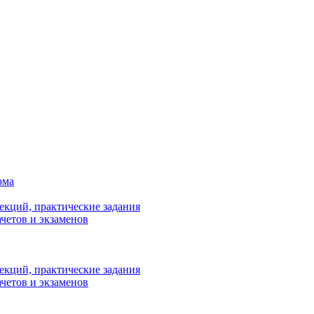
рма
лекций, практические задания
ачетов и экзаменов
лекций, практические задания
ачетов и экзаменов