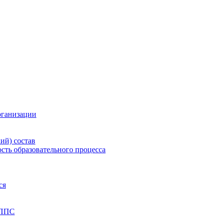
рганизации
ий) состав
сть образовательного процесса
ся
 ППС