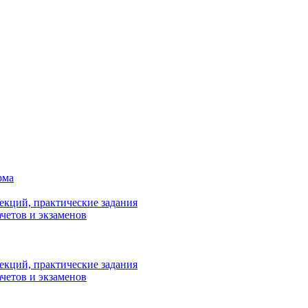
рма
лекций, практические задания
ачетов и экзаменов
лекций, практические задания
ачетов и экзаменов