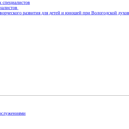
х специалистов
циалистов
творческого развития для детей и юношей при Вологодской духо
гослужениями