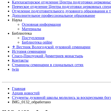
Катехизаторское отделение Центра подготовки церковны
Певческое отделение Центра подготовки церковных спе
Отделение подготовительного духовного образования и 
Дополнительное профессиональное образование
Наука
Основная информация
Материалы
Библиотека
Поступления
Библиотека online
⚜ Вестник Вологодской духовной семинарии
История семинарии
Спасо-Прилуцкий Димитриев монастырь
Контакты
Страницы семинарии в социальных сетях
twin
Главная
Архив новостей
Студенты духовной школы молились за воскресными бо
IMG_0132_обработано