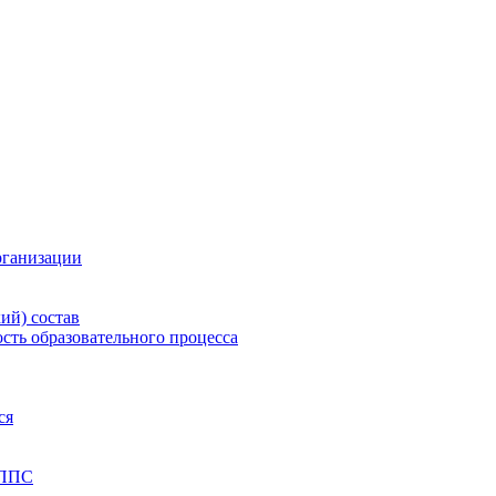
рганизации
ий) состав
сть образовательного процесса
ся
 ППС