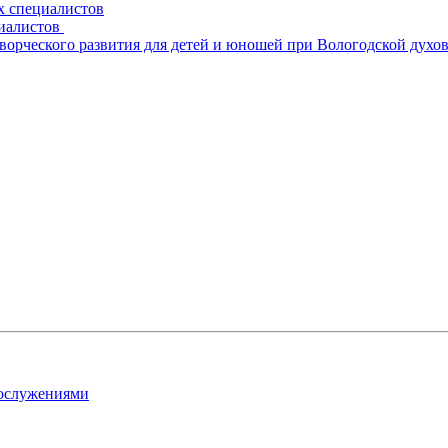
х специалистов
циалистов
творческого развития для детей и юношей при Вологодской духо
гослужениями