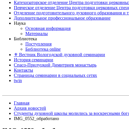
Катехизаторское отделение Центра подготовки церковны
Певческое отделение Центра подготовки церковных спе
Отделение подготовительного духовного образования и 
Дополнительное профессиональное образование
Наука
Основная информация
Материалы
Библиотека
Поступления
Библиотека online
⚜ Вестник Вологодской духовной семинарии
История семинарии
Спасо-Прилуцкий Димитриев монастырь
Контакты
Страницы семинарии в социальных сетях
twin
Главная
Архив новостей
Студенты духовной школы молились за воскресными бо
IMG_0552_обработано