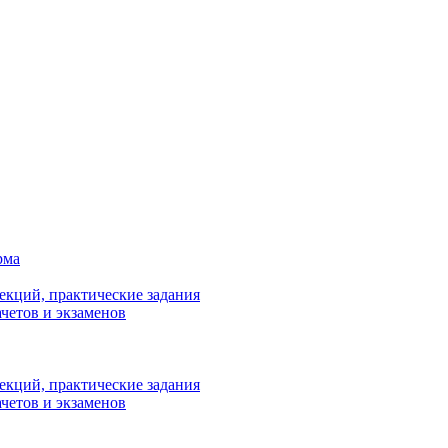
рма
лекций, практические задания
ачетов и экзаменов
лекций, практические задания
ачетов и экзаменов