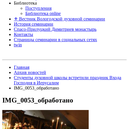
Библиотека
Поступления
Библиотека online
⚜ Вестник Вологодской духовной семинарии
История семинарии
Спасо-Прилуцкий Димитриев монастырь
Контакты
Страницы семинарии в социальных сетях
twin
Главная
Архив новостей
Студенты духовной школы встретили праздник Входа
Господня в Иерусалим
IMG_0053_обработано
IMG_0053_обработано