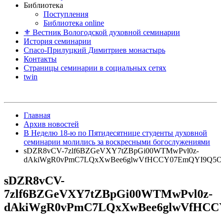
Библиотека
Поступления
Библиотека online
⚜ Вестник Вологодской духовной семинарии
История семинарии
Спасо-Прилуцкий Димитриев монастырь
Контакты
Страницы семинарии в социальных сетях
twin
Главная
Архив новостей
В Неделю 18-ю по Пятидесятнице студенты духовной
семинарии молились за воскресными богослужениями
sDZR8vCV-7zlf6BZGeVXY7tZBpGi00WTMwPvl0z-
dAkiWgR0vPmC7LQxXwBee6glwVfHCCY07EmQYI9Q5O
sDZR8vCV-
7zlf6BZGeVXY7tZBpGi00WTMwPvl0z-
dAkiWgR0vPmC7LQxXwBee6glwVfHCC