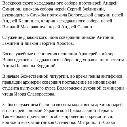
Воскресенского кафедрального собора протоиерей Андрей
Смирнов, ключарь собора иерей Сергий Зяблицкий,
руководитель Службы протокола Вологодской епархии иерей
Андрей Кашинцев, клирик кафедрального собора иерей
Виталий Макарявичус, иерей Андрей Скалин.
Служение диаконского чина совершили диакон Антоний
Зажигин и диакон Георгий Хоботов.
Богослужебные песнопения исполнил Архиерейский хор
Вологодского кафедрального собора под управлением регента
Анны Павловны Бурдиной.
В начале Божественной литургии, во время пения антифонов,
правящий архиерей совершил поставление во иподиакона
студента выпускного курса Вологодской духовной семинарии
чтеца Игоря Славороссова.
За богослужением были вознесены молитвы за архипастырей
и пастырей гонимой Украинской Православной Церкви.
Также были прочитаны особые прошения о крепости сил
воинов и всех защитников Отечества. Митрополит Савва