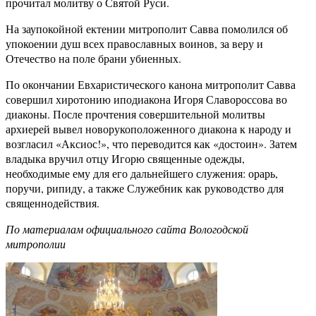
прочитал молитву о Святой Руси.
На заупокойной ектении митрополит Савва помолился об
упокоении душ всех православных воинов, за веру и
Отечество на поле брани убиенных.
По окончании Евхаристического канона митрополит Савва
совершил хиротонию иподиакона Игоря Славороссова во
диаконы. После прочтения совершительной молитвы
архиерей вывел новорукоположенного диакона к народу и
возгласил «Аксиос!», что переводится как «достоин». Затем
владыка вручил отцу Игорю священные одежды,
необходимые ему для его дальнейшего служения: орарь,
поручи, рипиду, а также Служебник как руководство для
священнодействия.
По материалам официального сайта Вологодской
митрополии