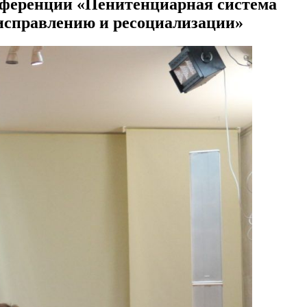
нференции «Пенитенциарная система
 исправлению и ресоциализации»