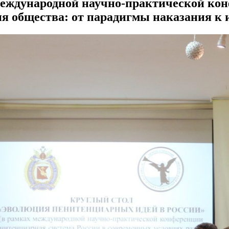
Международной научно-практической ко
ия общества: от парадигмы наказания к