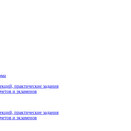
рма
лекций, практические задания
ачетов и экзаменов
лекций, практические задания
ачетов и экзаменов