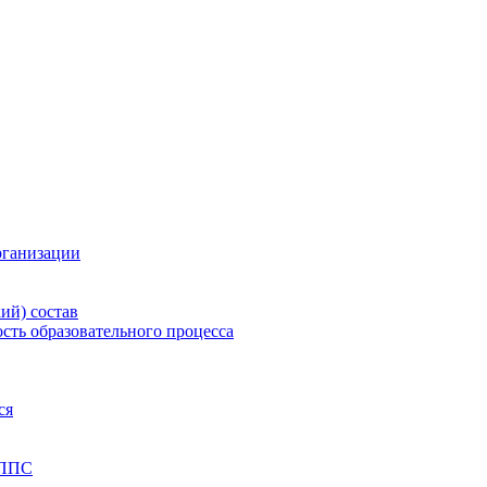
рганизации
ий) состав
сть образовательного процесса
ся
 ППС