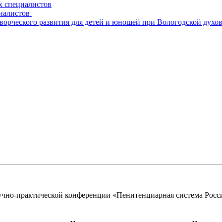
х специалистов
циалистов
творческого развития для детей и юношей при Вологодской духо
чно-практической конференции «Пенитенциарная система Росси