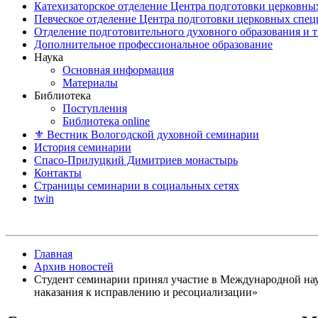
Катехизаторское отделение Центра подготовки церковны
Певческое отделение Центра подготовки церковных спе
Отделение подготовительного духовного образования и 
Дополнительное профессиональное образование
Наука
Основная информация
Материалы
Библиотека
Поступления
Библиотека online
⚜ Вестник Вологодской духовной семинарии
История семинарии
Спасо-Прилуцкий Димитриев монастырь
Контакты
Страницы семинарии в социальных сетях
twin
Главная
Архив новостей
Студент семинарии принял участие в Международной нау
наказания к исправлению и ресоциализации»