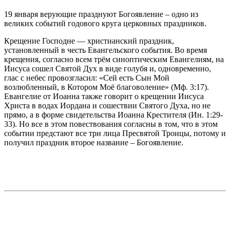
19 января верующие празднуют Богоявление – одно из
великих событий годового круга церковных праздников.
Крещение Господне — христианский праздник,
установленный в честь Евангельского события. Во время
крещения, согласно всем трём синоптическим Евангелиям, на
Иисуса сошел Святой Дух в виде голубя и, одновременно,
глас с небес провозгласил: «Сей есть Сын Мой
возлюбленный, в Котором Моё благоволение» (Мф. 3:17).
Евангелие от Иоанна также говорит о крещении Иисуса
Христа в водах Иордана и сошествии Святого Духа, но не
прямо, а в форме свидетельства Иоанна Крестителя (Ин. 1:29-
33). Но все в этом повествования согласны в том, что в этом
событии предстают все три лица Пресвятой Троицы, потому и
получил праздник второе название – Богоявление.