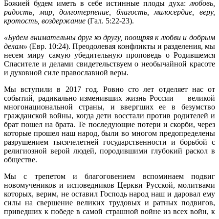
Божией будем иметь в себе истинные плоды духа:
любовь,
радость, мир, долготерпение, благость, милосердие, веру,
кротость, воздержание
(Гал. 5:22-23).
«Будем внимательны друг ко другу, поощряя к любви и добрым
делам»
(Евр. 10:24). Преодолевая конфликты и разделения, мы
несем миру самую убедительную проповедь о Родившемся
Спасителе и делами свидетельствуем о необычайной красоте
и духовной силе православной веры.
Мы вступили в 2017 год. Ровно сто лет отделяет нас от
событий, радикально изменивших жизнь России — великой
многонациональной страны, и ввергших ее в безумство
гражданской войны, когда дети восстали против родителей и
брат пошел на брата. Те последующие потери и скорби, через
которые прошел наш народ, были во многом предопределены
разрушением тысячелетней государственности и борьбой с
религиозной верой людей, породившими глубокий раскол в
обществе.
Мы с трепетом и благоговением вспоминаем подвиг
новомучеников и исповедников Церкви Русской, молитвами
которых, верим, не оставил Господь народ наш и даровал ему
силы на свершение великих трудовых и ратных подвигов,
приведших к победе в самой страшной войне из всех войн, к