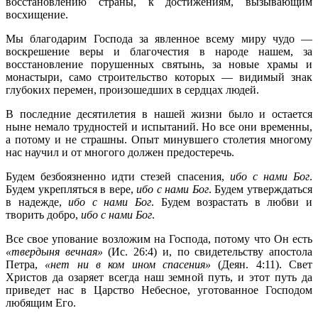
восстановлению страны, к достижениям, вызывающим
восхищение.
Мы благодарим Господа за явленное всему миру чудо —
воскрешение веры и благочестия в народе нашем, за
восстановление порушенных святынь, за новые храмы и
монастыри, само строительство которых — видимый знак
глубоких перемен, произошедших в сердцах людей.
В последние десятилетия в нашей жизни было и остается
ныне немало трудностей и испытаний. Но все они временны,
а потому и не страшны. Опыт минувшего столетия многому
нас научил и от многого должен предостеречь.
Будем безбоязненно идти стезей спасения,
ибо с нами Бог
.
Будем укрепляться в вере,
ибо с нами Бог
. Будем утверждаться
в надежде,
ибо с нами Бог
. Будем возрастать в любви и
творить добро,
ибо с нами Бог
.
Все свое упование возложим на Господа, потому что Он есть
«твердыня вечная»
(Ис. 26:4) и, по свидетельству апостола
Петра,
«нет ни в ком ином спасения»
(Деян. 4:11). Свет
Христов да озаряет всегда наш земной путь, и этот путь да
приведет нас в Царство Небесное, уготованное Господом
любящим Его.