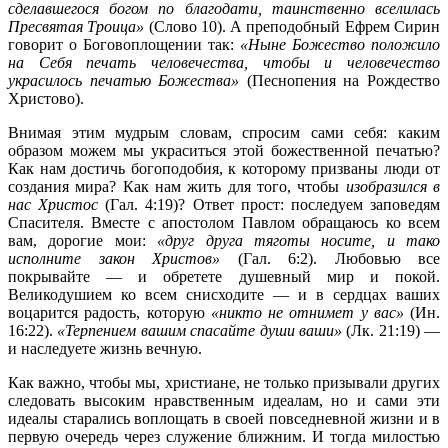
сделавшегося богом по благодати, таинственно вселилась
Пресвятая Троица»
(Слово 10). А преподобный Ефрем Сирин
говорит о Боговоплощении так:
«Ныне Божество положило
на Себя печать человечества, чтобы и человечество
украсилось печатью Божества»
(Песнопения на Рождество
Христово).
Внимая этим мудрым словам, спросим сами себя: каким
образом можем мы украситься этой божественной печатью?
Как нам достичь богоподобия, к которому призваны люди от
создания мира? Как нам жить для того, чтобы
изобразился в
нас Христос
(Гал. 4:19)? Ответ прост: последуем заповедям
Спасителя. Вместе с апостолом Павлом обращаюсь ко всем
вам, дорогие мои:
«друг друга тяготы носите, и тако
исполните закон Христов»
(Гал. 6:2). Любовью все
покрывайте — и обретете душевный мир и покой.
Великодушием ко всем снисходите — и в сердцах ваших
воцарится радость, которую
«никто не отнимет у вас»
(Ин.
16:22).
«Терпением вашим спасайте души ваши»
(Лк. 21:19) —
и наследуете жизнь вечную.
Как важно, чтобы мы, христиане, не только призывали других
следовать высоким нравственным идеалам, но и сами эти
идеалы старались воплощать в своей повседневной жизни и в
первую очередь через служение ближним. И тогда милостью