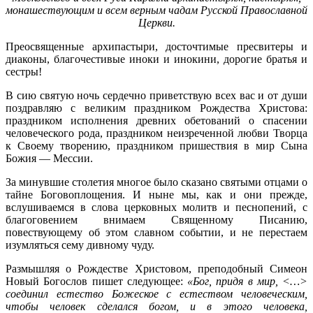
монашествующим и всем верным чадам Русской Православной
Церкви.
Преосвященные архипастыри, досточтимые пресвитеры и
диаконы, благочестивые иноки и инокини, дорогие братья и
сестры!
В сию святую ночь сердечно приветствую всех вас и от души
поздравляю с великим праздником Рождества Христова:
праздником исполнения древних обетований о спасении
человеческого рода, праздником неизреченной любви Творца
к Своему творению, праздником пришествия в мир Сына
Божия — Мессии.
За минувшие столетия многое было сказано святыми отцами о
тайне Боговоплощения. И ныне мы, как и они прежде,
вслушиваемся в слова церковных молитв и песнопений, с
благоговением внимаем Священному Писанию,
повествующему об этом славном событии, и не перестаем
изумляться сему дивному чуду.
Размышляя о Рождестве Христовом, преподобный Симеон
Новый Богослов пишет следующее:
«Бог, придя в мир, <…>
соединил естество Божеское с естеством человеческим,
чтобы человек сделался богом, и в этого человека,