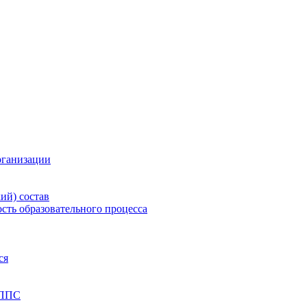
рганизации
ий) состав
сть образовательного процесса
ся
 ППС