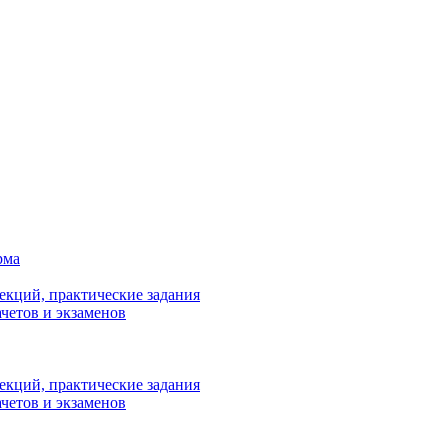
рма
лекций, практические задания
ачетов и экзаменов
лекций, практические задания
ачетов и экзаменов