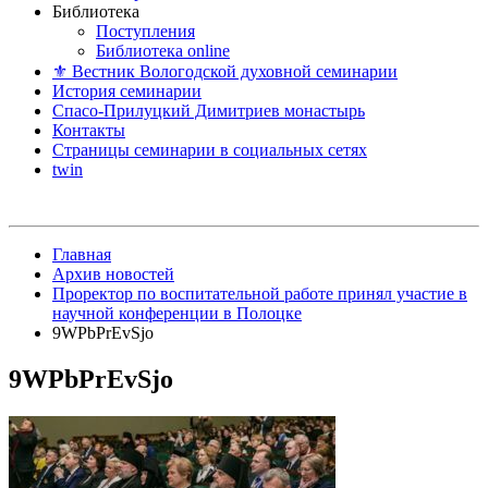
Библиотека
Поступления
Библиотека online
⚜ Вестник Вологодской духовной семинарии
История семинарии
Спасо-Прилуцкий Димитриев монастырь
Контакты
Страницы семинарии в социальных сетях
twin
Главная
Архив новостей
Проректор по воспитательной работе принял участие в
научной конференции в Полоцке
9WPbPrEvSjo
9WPbPrEvSjo