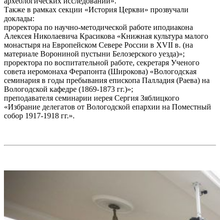
археологических исследований».
Также в рамках секции «История Церкви» прозвучали
доклады:
проректора по научно-методической работе иподиакона
Алексея Николаевича Красикова «Книжная культура малого
монастыря на Европейском Севере России в XVII в. (на
материале Ворониной пустыни Белозерского уезда)»;
проректора по воспитательной работе, секретаря Ученого
совета иеромонаха Ферапонта (Широкова) «Вологодская
семинария в годы пребывания епископа Палладия (Раева) на
Вологодской кафедре (1869-1873 гг.)»;
преподавателя семинарии иерея Сергия Зяблицкого
«Избрание делегатов от Вологодской епархии на Поместный
собор 1917-1918 гг.».