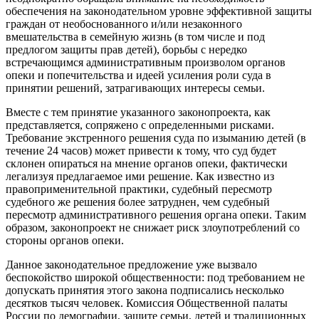
обеспечения на законодательном уровне эффективной защиты
граждан от необоснованного и/или незаконного
вмешательства в семейную жизнь (в том числе и под
предлогом защиты прав детей), борьбы с нередко
встречающимся административным произволом органов
опеки и попечительства и идеей усиления роли суда в
принятии решений, затрагивающих интересы семьи.
Вместе с тем принятие указанного законопроекта, как
представляется, сопряжено с определенными рисками.
Требование экстренного решения суда по изыманию детей (в
течение 24 часов) может привести к тому, что суд будет
склонен опираться на мнение органов опеки, фактически
легализуя предлагаемое ими решение. Как известно из
правоприменительной практики, судебный пересмотр
судебного же решения более затруднен, чем судебный
пересмотр административного решения органа опеки. Таким
образом, законопроект не снижает риск злоупотреблений со
стороны органов опеки.
Данное законодательное предложение уже вызвало
беспокойство широкой общественности: под требованием не
допускать принятия этого закона подписались несколько
десятков тысяч человек. Комиссия Общественной палаты
России по демографии, защите семьи, детей и традиционных