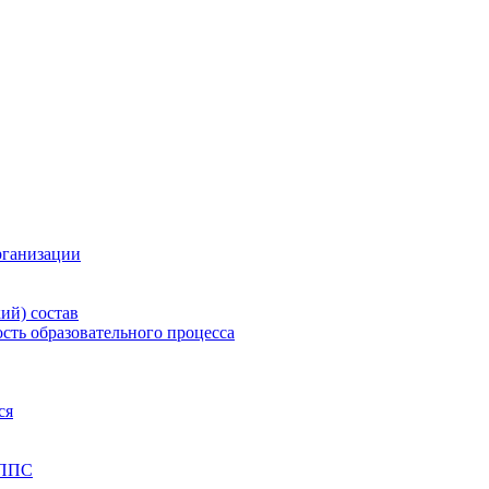
рганизации
ий) состав
сть образовательного процесса
ся
 ППС