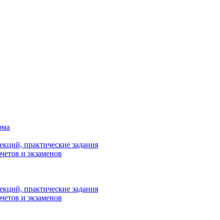
рма
лекций, практические задания
ачетов и экзаменов
лекций, практические задания
ачетов и экзаменов