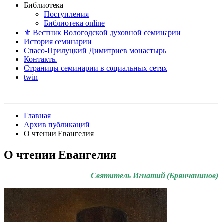
Библиотека
Поступления
Библиотека online
⚜ Вестник Вологодской духовной семинарии
История семинарии
Спасо-Прилуцкий Димитриев монастырь
Контакты
Страницы семинарии в социальных сетях
twin
Главная
Архив публикаций
О чтении Евангелия
О чтении Евангелия
Святитель Игнатий (Брянчанинов)