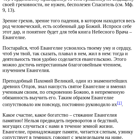
своей греховности, не нужен, бесполезен Спаситель (см. Мф.
9, 13).
Зрение грехов, зрение того падения, в котором находится весь
род человеческий, есть особенный дар Божий. Испроси себе
этот дар, и понятнее будет для тебя книга Небесного Врача –
Евангелие.
Постарайся, чтоб Евангелие усвоилось твоему уму и сердцу,
чтоб ум твой, так сказать, плавал в нем, жил в нем: тогда и
деятельность твоя удобно соделается евангельскою. Этого
можно достичь непрестанным благоговейным чтением,
изучением Евангелия.
Преподобный Пахомий Великий, один из знаменитейших
древних Отцов, знал наизусть святое Евангелие и вменял
ученикам своим, по откровению Божию, в непременную
обязанность выучить его. Таким образом Евангелие
[1]
сопутствовало им повсюду, постоянно руководило их
.
Какое счастие, какое богатство – стяжание Евангелия
памятию! Нельзя предвидеть переворотов и бедствий,
могущих случиться с нами в течение земной жизни.
Евангелие, принадлежащее памяти, читается слепым, узнику
сопутствует в темницу, говорит с земледельцем на ниве,