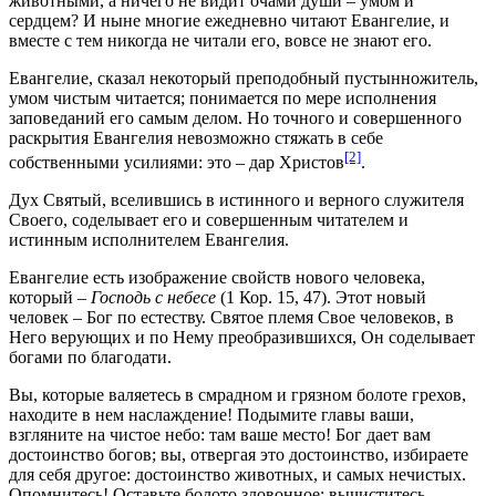
животными, а ничего не видит очами души – умом и
сердцем? И ныне многие ежедневно читают Евангелие, и
вместе с тем никогда не читали его, вовсе не знают его.
Евангелие, сказал некоторый преподобный пустынножитель,
умом чистым читается; понимается по мере исполнения
заповеданий его самым делом. Но точного и совершенного
раскрытия Евангелия невозможно стяжать в себе
[2]
собственными усилиями: это – дар Христов
.
Дух Святый, вселившись в истинного и верного служителя
Своего, соделывает его и совершенным читателем и
истинным исполнителем Евангелия.
Евангелие есть изображение свойств нового человека,
который –
Господь с небесе
(1 Кор. 15, 47). Этот новый
человек – Бог по естеству. Святое племя Свое человеков, в
Него верующих и по Нему преобразившихся, Он соделывает
богами по благодати.
Вы, которые валяетесь в смрадном и грязном болоте грехов,
находите в нем наслаждение! Подымите главы ваши,
взгляните на чистое небо: там ваше место! Бог дает вам
достоинство богов; вы, отвергая это достоинство, избираете
для себя другое: достоинство животных, и самых нечистых.
Опомнитесь! Оставьте болото зловонное; вычиститесь