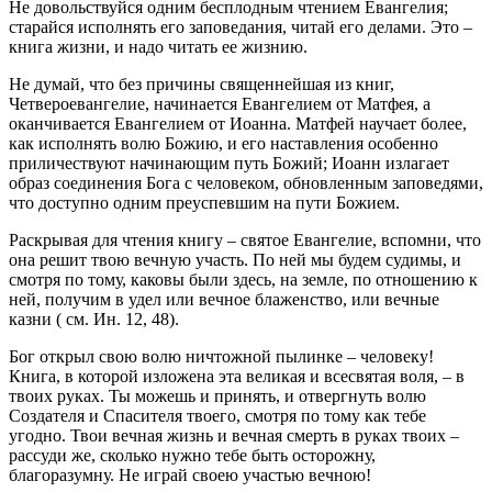
Не довольствуйся одним бесплодным чтением Евангелия;
старайся исполнять его заповедания, читай его делами. Это –
книга жизни, и надо читать ее жизнию.
Не думай, что без причины священнейшая из книг,
Четвероевангелие, начинается Евангелием от Матфея, а
оканчивается Евангелием от Иоанна. Матфей научает более,
как исполнять волю Божию, и его наставления особенно
приличествуют начинающим путь Божий; Иоанн излагает
образ соединения Бога с человеком, обновленным заповедями,
что доступно одним преуспевшим на пути Божием.
Раскрывая для чтения книгу – святое Евангелие, вспомни, что
она решит твою вечную участь. По ней мы будем судимы, и
смотря по тому, каковы были здесь, на земле, по отношению к
ней, получим в удел или вечное блаженство, или вечные
казни ( см. Ин. 12, 48).
Бог открыл свою волю ничтожной пылинке – человеку!
Книга, в которой изложена эта великая и всесвятая воля, – в
твоих руках. Ты можешь и принять, и отвергнуть волю
Создателя и Спасителя твоего, смотря по тому как тебе
угодно. Твои вечная жизнь и вечная смерть в руках твоих –
рассуди же, сколько нужно тебе быть осторожну,
благоразумну. Не играй своею участью вечною!