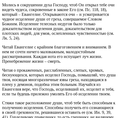
Молись в сокрушении духа Господу, чтоб Он открыл тебе очи
видеть чудеса, сокровенные в законе Его (см. Пс. 118, 18),
который – Евангелие. Открываются очи – и усматривается
чудное исцеление души от греха, совершаемое Словом
Божиим. Исцеление телесных недугов было только
доказательством исцеления души, доказательством для
плотских людей, для умов, ослепленных чувственностью (см.
Лк. 5, 24).
Читай Евангелие с крайним благоговением и вниманием. В
нем не сочти ничего маловажным, малодостойным
рассматривания. Каждая иота его испущает луч жизни.
Пренебрежение жизни – смерть.
Читая о прокаженных, расслабленных, слепых, хромых,
беснующихся, которых исцелил Господь, помышляй, что душа
твоя, носящая многоразличные язвы греха, находящаяся в
плену у демонов, подобна этим больным. Научайся из
Евангелия вере, что Господь, исцеливший их, исцелит и тебя,
если ты будешь прилежно умолять Его об исцелении твоем.
Стяжи такое расположение души, чтоб тебе быть способным к
получению исцеления. Способны получить его сознающиеся
в своей греховности, решившиеся оставить ее (см. Ин. 9, 39,
41). Горделивому праведнику, то есть грешнику, не видящему