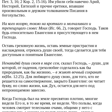
Пет. 3, 16; 2 Кор. 2, 15-16). Им убили себя навечно Арий,
Несторий, Евтихий и прочие еретики, впавшие
произвольным и дерзким толкованием Писания в
богохульство.
На кого воззрю, токмо на кроткаго и молчаливаго и
трепещущаго словес Моих
(Ис. 66, 2), говорит Господь. Таков
будь относительно Евангелия и присутствующего в нем
Господа.
Оставь греховную жизнь, оставь земные пристрастия и
наслаждения, отрекись души своей, тогда сделается для тебя
доступным и понятным Евангелие.
Ненавидяй души своея в мире сем
, сказал Господь, – души, для
которой, от падения, грехолюбие соделалось как бы
природным, как бы жизнию, –
в живот вечный сохранит
ю
(Ин. 12:25). Для любящего душу свою, для того, кто не
решается на самоотвержение, закрыто Евангелие: он читает
букву, но слово жизни, как Дух, остается для него под
непроницаемою завесою.
Когда Господь был на земле пресвятою плотию, многие
видели Его и, в то же время, не видели. Что пользы, когда
человек смотрит телесными очами, общими у него с