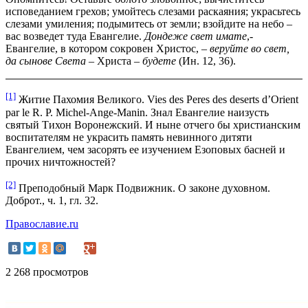
исповеданием грехов; умойтесь слезами раскаяния; украсьтесь
слезами умиления; подымитесь от земли; взойдите на небо –
вас возведет туда Евангелие.
Дондеже свет имате
,-
Евангелие, в котором сокровен Христос, –
веруйте во свет,
да сынове Света
– Христа –
будете
(Ин. 12, 36).
[1]
Житие Пахомия Великого. Vies des Peres des deserts d’Orient
par le R. P. Michel-Ange-Manin. Знал Евангелие наизусть
святый Тихон Воронежский. И ныне отчего бы христианским
воспитателям не украсить память невинного дитяти
Евангелием, чем засорять ее изучением Езоповых басней и
прочих ничтожностей?
[2]
Преподобный Марк Подвижник. О законе духовном.
Доброт., ч. 1, гл. 32.
Православие.ru
2 268 просмотров