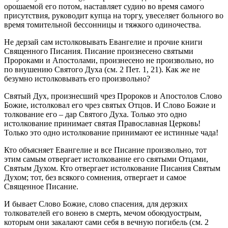
орошаемой его потом, наставляет судию во время самого
присутствия, руководит купца на торгу, увеселяет больного во
время томительной бессонницы и тяжкого одиночества.
Не дерзай сам истолковывать Евангелие и прочие книги
Священного Писания. Писание произнесено святыми
Пророками и Апостолами, произнесено не произвольно, но
по внушению Святого Духа (см. 2 Пет. 1, 21). Как же не
безумно истолковывать его произвольно?
Святый Дух, произнесший чрез Пророков и Апостолов Слово
Божие, истолковал его чрез святых Отцов. И Слово Божие и
толкование его – дар Святого Духа. Только это одно
истолкование принимает святая Православная Церковь!
Только это одно истолкование принимают ее истинные чада!
Кто объясняет Евангелие и все Писание произвольно, тот
этим самым отвергает истолкование его святыми Отцами,
Святым Духом. Кто отвергает истолкование Писания Святым
Духом; тот, без всякого сомнения, отвергает и самое
Священное Писание.
И бывает Слово Божие, слово спасения, для дерзких
толкователей его вонею в смерть, мечом обоюдуострым,
которым они закалают сами себя в вечную погибель (см. 2