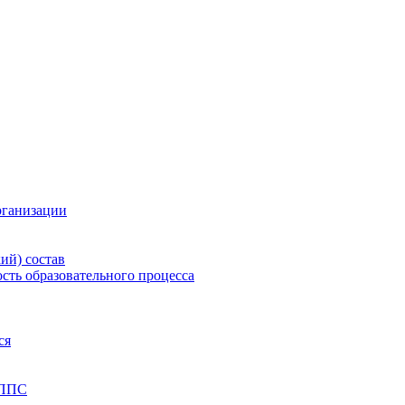
рганизации
ий) состав
сть образовательного процесса
ся
 ППС