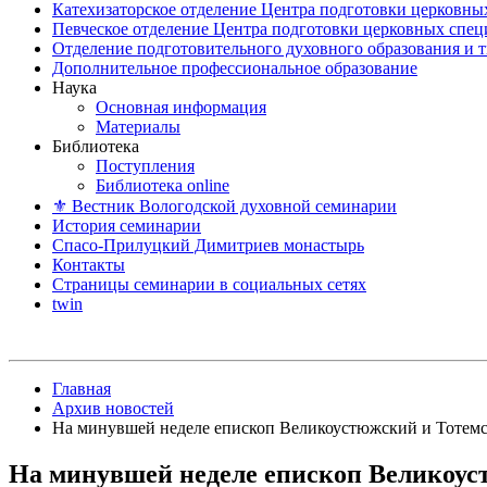
Катехизаторское отделение Центра подготовки церковны
Певческое отделение Центра подготовки церковных спе
Отделение подготовительного духовного образования и 
Дополнительное профессиональное образование
Наука
Основная информация
Материалы
Библиотека
Поступления
Библиотека online
⚜ Вестник Вологодской духовной семинарии
История семинарии
Спасо-Прилуцкий Димитриев монастырь
Контакты
Страницы семинарии в социальных сетях
twin
Главная
Архив новостей
На минувшей неделе епископ Великоустюжский и Тотемс
На минувшей неделе епископ Великоуст