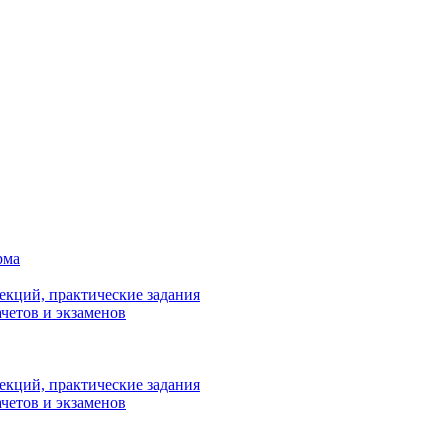
рма
лекций, практические задания
ачетов и экзаменов
лекций, практические задания
ачетов и экзаменов