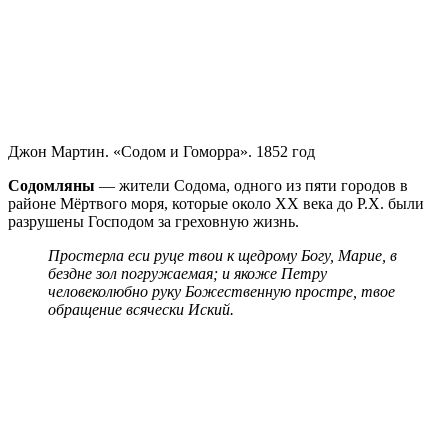
Джон Мартин. «Содом и Гоморра». 1852 год
Содомляны
— жители Содома, одного из пяти городов в
районе Мёртвого моря, которые около ХХ века до Р.Х. были
разрушены Господом за греховную жизнь.
Простерла еси руце твои к щедрому Богу, Марие, в
бездне зол погружаемая; и якоже Петру
человеколюбно руку Божественную простре, твое
обращение всячески Иский.