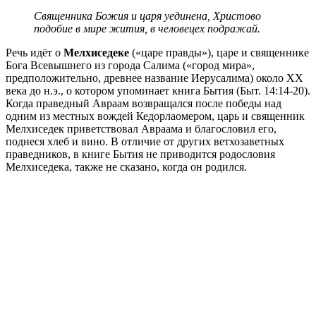
Священника Божия и царя уединена, Христово
подобие в мире жития, в человецех подражай.
Речь идёт о
Мелхиседеке
(«царе правды»), царе и священнике
Бога Всевышнего из города Салима («город мира»,
предположительно, древнее название Иерусалима) около ХХ
века до н.э., о котором упоминает книга Бытия (Быт. 14:14-20).
Когда праведный Авраам возвращался после победы над
одним из местных вождей Кедорлаомером, царь и священник
Мелхиседек приветствовал Авраама и благословил его,
поднеся хлеб и вино. В отличие от других ветхозаветных
праведников, в книге Бытия не приводится родословия
Мелхиседека, также не сказано, когда он родился.