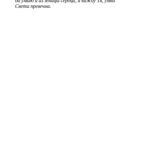
да умыю и аз зеницы сердца, и вижду Тя, умна
Света превечна.