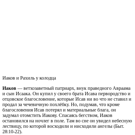
Иаков и Рахиль у колодца
Иаков
— ветхозаветный патриарх, внук праведного Авраама
и сын Исаака. Он купил у своего брата Исава первородство и
отцовское благословение, которые Исав ни во что не ставил и
продал за чечевичную похлёбку. Но, подумав, что кроме
благословения Исав потерял и материальные блага, он
задумал отомстить Иакову. Спасаясь бегством, Иаков
остановился на ночлег в поле. Там во сне он увидел небесную
лествицу, по которой восходили и нисходили ангелы (Быт.
28:10-22).