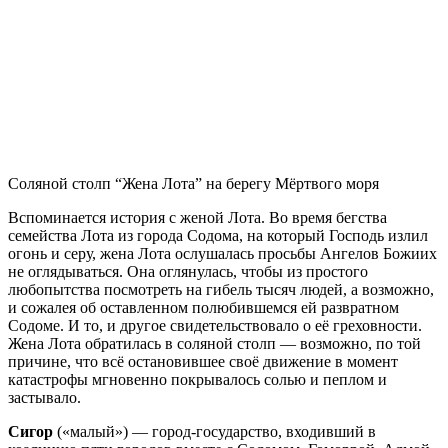
Соляной столп “Жена Лота” на берегу Мёртвого моря
Вспоминается история с женой Лота. Во время бегства
семейства Лота из города Содома, на который Господь излил
огонь и серу, жена Лота ослушалась просьбы Ангелов Божиих
не оглядываться. Она оглянулась, чтобы из простого
любопытства посмотреть на гибель тысяч людей, а возможно,
и сожалея об оставленном полюбившемся ей развратном
Содоме. И то, и другое свидетельствовало о её греховности.
Жена Лота обратилась в соляной столп — возможно, по той
причине, что всё остановившее своё движение в момент
катастрофы мгновенно покрывалось солью и пеплом и
застывало.
Сигор
(«малый») — город-государство, входивший в