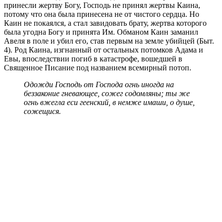
принесли жертву Богу, Господь не принял жертвы Каина,
потому что она была принесена не от чистого сердца. Но
Каин не покаялся, а стал завидовать брату, жертва которого
была угодна Богу и принята Им. Обманом Каин заманил
Авеля в поле и убил его, став первым на земле убийцей (Быт.
4). Род Каина, изгнанный от остальных потомков Адама и
Евы, впоследствии погиб в катастрофе, вошедшей в
Священное Писание под названием всемирный потоп.
Одожди Господь от Господа огнь иногда на
беззаконие гневающее, сожег содомляны; ты же
огнь вжегла еси геенский, в немже имаши, о душе,
сожещися.