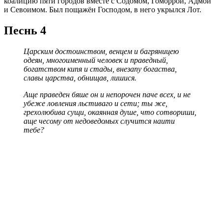
коалицию пяти городов вместе с Содомом, Гоморрой, Адмой
и Севоимом. Был пощажён Господом, в него укрылся Лот.
Песнь 4
Царским достоинством, венцем и багряницею
одеян, многоименный человек и праведный,
богатством кипя и стады, внезапу богаства,
славы царства, обнищав, лишися.
Аще праведен бяше он и непорочен паче всех, и не
убеже ловления льстиваго и сети; ты же,
грехолюбива сущи, окаянная душе, что сотвориши,
аще чесому от недоведомых случится наити
тебе?