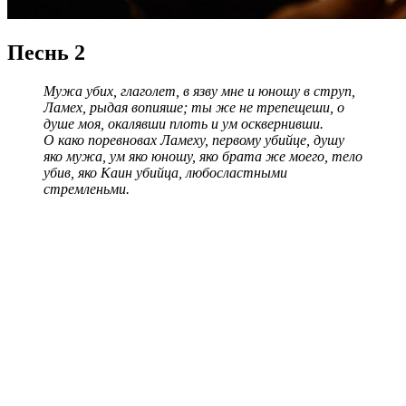
Песнь 2
Мужа убих, глаголет, в язву мне и юношу в струп,
Ламех, рыдая вопияше; ты же не трепещеши, о
душе моя, окалявши плоть и ум осквернивши.
О како поревновах Ламеху, первому убийце, душу
яко мужа, ум яко юношу, яко брата же моего, тело
убив, яко Каин убийца, любосластными
стремленьми.