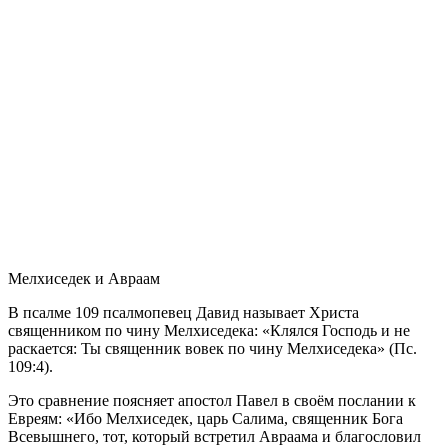
Мелхиседек и Авраам
В псалме 109 псалмопевец Давид называет Христа
священником по чину Мелхиседека: «Клялся Господь и не
раскается: Ты священник вовек по чину Мелхиседека» (Пс.
109:4).
Это сравнение поясняет апостол Павел в своём послании к
Евреям: «Ибо Мелхиседек, царь Салима, священник Бога
Всевышнего, тот, который встретил Авраама и благословил