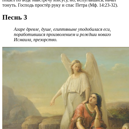
тонуть. Господь простёр руку и спас Петра (Мф. 14:23-32).
Песнь 3
Агаре древле, душе, египтяныне уподобилася еси,
поработившися произволением и рождши новаго
Исмаила, презорство.