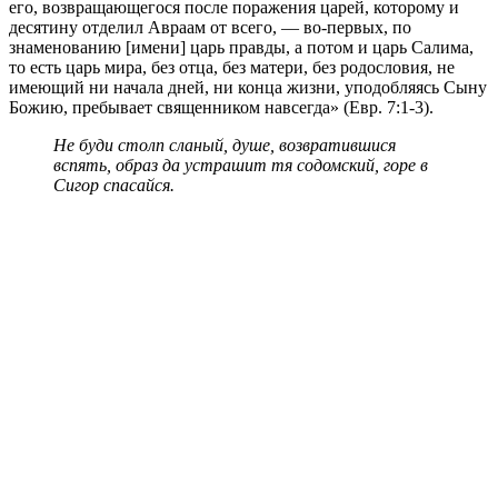
его, возвращающегося после поражения царей, которому и
десятину отделил Авраам от всего, — во-первых, по
знаменованию [имени] царь правды, а потом и царь Салима,
то есть царь мира, без отца, без матери, без родословия, не
имеющий ни начала дней, ни конца жизни, уподобляясь Сыну
Божию, пребывает священником навсегда» (Евр. 7:1-3).
Не буди столп сланый, душе, возвратившися
вспять, образ да устрашит тя содомский, горе в
Сигор спасайся.