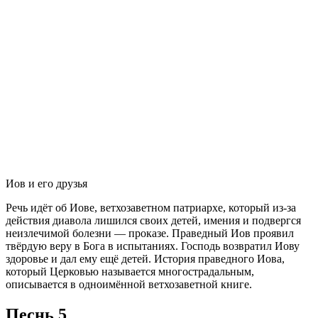
Иов и его друзья
Речь идёт об Иове, ветхозаветном патриархе, который из-за
действия диавола лишился своих детей, имения и подвергся
неизлечимой болезни — проказе. Праведный Иов проявил
твёрдую веру в Бога в испытаниях. Господь возвратил Иову
здоровье и дал ему ещё детей. История праведного Иова,
который Церковью называется многострадальным,
описывается в одноимённой ветхозаветной книге.
Песнь 5