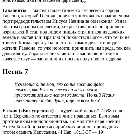
золото амаликитян завоевал царь Давид.
Гаваониты
— жители палестинского языческого города
Гаваона, который Господь повелел уничтожить израильтянам
под предводительством Иисуса Навина за беззакония. Узнав
об этом грозном повелении, хитрые гаваонитяне пришли в
израильский стан под видом нищих странников из далёких
земель и заставили израильтян поклясться Богом, что те их не
тронут. Когда евреи узнали, что на самом деле эти люди —
жители Гаваона, то уже не могли причинить им вреда, так как
дали клятву. Израильтяне оставили гаваонитян в стане в
качестве слуг — заставили их носить воду и колоть дрова.
Песнь 7
Исчезоша дние мои, яко соние востающаго;
темже, яко Езекиа, слезю на ложи моем,
приложитися мне летом живота. Но кий Исаия
предстанет тебе, душе, аще не всех Бог?
Езекия («Бог укрепил»)
— иудейский царь (752-698 гг. до
н.э.), Церковью почитается в чине праведных. Был ярым
противником идолопоклонства. По молитве царя Езекии
Ангел Божий поразил ассирийских воинов, пришедших,
чтобы осадить Иерусалим. (4 Цар. 18:13-37 — 19).