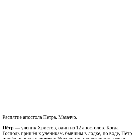
Распятие апостола Петра. Мазаччо.
Пётр
— ученик Христов, один из 12 апостолов. Когда
Господь пришёл к ученикам, бывшим в лодке, по воде, Пётр
пошёл по воде навстречу Иисусу, но, испугавшись, начал