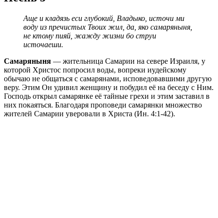
Аще и кладязь еси глубокий, Владыко, источи ми
воду из пречистых Твоих жил, да, яко самаряныня,
не ктому пияй, жажду жизни бо струи
источаеши.
Самаряныня
— жительница Самарии на севере Израиля, у
которой Христос попросил воды, вопреки иудейскому
обычаю не общаться с самарянами, исповедовавшими другую
веру. Этим Он удивил женщину и побудил её на беседу с Ним.
Господь открыл самарянке её тайные грехи и этим заставил в
них покаяться. Благодаря проповеди самарянки множество
жителей Самарии уверовали в Христа (Ин. 4:1-42).