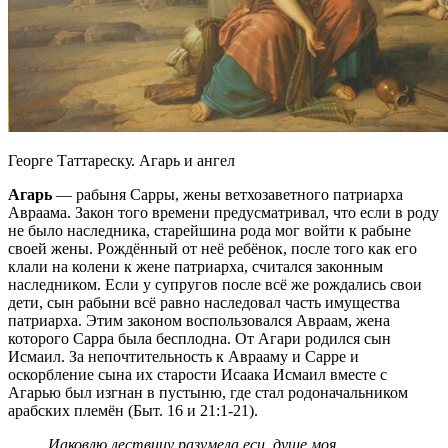
Георге Таттареску. Агарь и ангел
Агарь
— рабыня Сарры, жены ветхозаветного патриарха
Авраама. Закон того времени предусматривал, что если в роду
не было наследника, старейшина рода мог войти к рабыне
своей жены. Рождённый от неё ребёнок, после того как его
клали на колени к жене патриарха, считался законным
наследником. Если у супругов после всё же рождались свои
дети, сын рабыни всё равно наследовал часть имущества
патриарха. Этим законом воспользовался Авраам, жена
которого Сарра была бесплодна. От Агари родился сын
Исмаил. За непочтительность к Аврааму и Сарре и
оскорбление сына их старости Исаака Исмаил вместе с
Агарью был изгнан в пустыню, где стал родоначальником
арабских племён (Быт. 16 и 21:1-21).
Иаковлю лествицу разумела еси, душе моя,