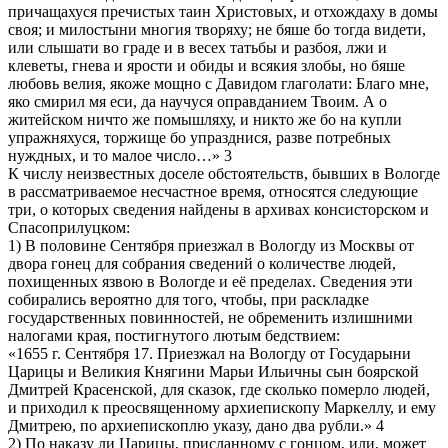
причащахуся пречистых таин Христовых, и отхождаху в домы
своя; и милостыни многия творяху; не бяше бо тогда видети,
или слышати во граде и в весех татьбы и разбоя, лжи и
клеветы, гнева и ярости и обиды и всякия злобы, но бяше
любовь велия, якоже мощно с Давидом глаголати: Благо мне,
яко смирил мя еси, да научуся оправданием Твоим. А о
житейском ничто же помышляху, и никто же бо на купли
упражняхуся, торжище бо упразднися, разве потребных
нуждных, и то малое число…» 3
К числу неизвестных доселе обстоятельств, бывших в Вологде
в рассматриваемое несчастное время, относятся следующие
три, о которых сведения найдены в архивах консисторском и
Спасоприлуцком:
1) В половине Сентября приезжал в Вологду из Москвы от
двора гонец для собрания сведений о количестве людей,
похищенных язвою в Вологде и её пределах. Сведения эти
собирались вероятно для того, чтобы, при раскладке
государственных повинностей, не обременить излишними
налогами края, постигнутого лютым бедствием:
«1655 г. Сентября 17. Приезжал на Вологду от Государыни
Царицы и Великия Княгини Марьи Ильичны сын боярской
Дмитрей Красенской, для сказок, где сколько померло людей,
и приходил к преосвященному архиепископу Маркеллу, и ему
Дмитрею, по архиепископлю указу, дано два рубли.» 4
2) По наказу ли Царицы, присланному с гонцом, или, может