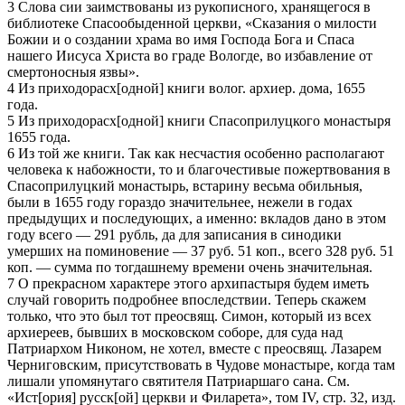
3 Слова сии заимствованы из рукописного, хранящегося в
библиотеке Спасообыденной церкви, «Сказания о милости
Божии и о создании храма во имя Господа Бога и Спаса
нашего Иисуса Христа во граде Вологде, во избавление от
смертоносныя язвы».
4 Из приходорасх[одной] книги волог. архиер. дома, 1655
года.
5 Из приходорасх[одной] книги Спасоприлуцкого монастыря
1655 года.
6 Из той же книги. Так как несчастия особенно располагают
человека к набожности, то и благочестивые пожертвования в
Спасоприлуцкий монастырь, встарину весьма обильныя,
были в 1655 году гораздо значительнее, нежели в годах
предыдущих и последующих, а именно: вкладов дано в этом
году всего — 291 рубль, да для записания в синодики
умерших на поминовение — 37 руб. 51 коп., всего 328 руб. 51
коп. — сумма по тогдашнему времени очень значительная.
7 О прекрасном характере этого архипастыря будем иметь
случай говорить подробнее впоследствии. Теперь скажем
только, что это был тот преосвящ. Симон, который из всех
архиереев, бывших в московском соборе, для суда над
Патриархом Никоном, не хотел, вместе с преосвящ. Лазарем
Черниговским, присутствовать в Чудове монастыре, когда там
лишали упомянутаго святителя Патриаршаго сана. См.
«Ист[ория] русск[ой] церкви и Филарета», том IV, стр. 32, изд.