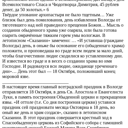
Всемилостиваго Спаса и Чюдотворца Димитрия, 45 рублев
денег, да 50 золотых.» 6
Твёрдое упование архипастыря не было тщетным… Уже
близок был день помилования, день избавления Вологды от
тяготевшего над ней праведного прещения Божия… Мысль о
создании обыденного храма уже озаряла, или была готова
озарить омрачённые тяжким горем умы вологжан. В
летописном «Сказании» замечено: … «И уставиша (граждане
Вологды) день, в оньже бы основание его (обыденнаго храма)
положити, и проповедаша во граде всем людем за мало дний,
чтобы благочестивии людие сходилися ко уставленному дни.
И известися во граде и в весех о создании храма во имя
Господне. И радовахуся вси людие, ожидающе уреченнаго
дни»… День этот был — 18 Октября, положивший конец
моровой язве.
_____________________________
В настоящее время главный всеградский праздник в Вологде
отправляется 18 Октября, в день Св. Апостола и Евангелиста
Луки, в память построения Обыденной церкви и прекращения
язвы. «И оттоле (т.е. Со дня построения церкви) уставися
праздник сей праздновати месяца Октовриа в 18 день, во
оный же день и храм создася», сказано в летописном
Сказании. В этот праздник совершается крестный ход в
Спасообыденную церковь из Софийского собора с тамошней
чудотворной иконой Божией Матери Всех Скорбящих