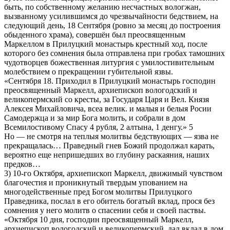
быть, по собственному желанию несчастных вологжан,
вызванному усилившимся до чрезвычайности бедствием, на
следующий день, 18 Сентября (ровно за месяц до построения
обыденного храма), совершён был преосвященным
Маркеллом в Прилуцкий монастырь крестный ход, после
которого без сомнения была отправлена при гробах тамошних
чудотворцев божественная литургия с умилостивительным
молебствием о прекращении губительной язвы.
«Сентября 18. Приходил в Прилуцкий монастырь господин
преосвященный Маркелл, архиепископ вологодский и
великопермский со кресты, за Государя Царя и Вел. Князя
Алексея Михайловича, всеа велик. и малыя и белыя Росии
Самодержца и за мир Бога молить, и собрали в дом
Всемилостивому Спасу 4 рубля, 2 алтына, 1 денгу.» 5
Но — не смотря на теплыя молитвы бедствующих — язва не
прекращалась… Праведный гнев Божий продолжал карать,
вероятно еще непришедших во глубину раскаяния, наших
предков…
3) 10-го Октября, архиепископ Маркелл, движимый чувством
благочестия и проникнутый твердым упованием на
многодейственные пред Богом молитвы Прилуцкого
Праведника, послал в его обитель богатый вклад, прося без
сомнения у него молитв о спасении себя и своей паствы.
«Октября 10 дня, господин преосвященный Маркелл,
архиепископ вологодский и великопермский, дал вклад в дом