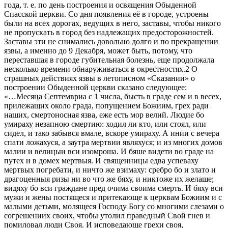
года, т. е. по день построения и освящения Обыденной
Спасской церкви. Со дня появления её в городе, устроены
были на всех дорогах, ведущих в него, заставы, чтобы никого
не пропускать в город без надлежащих предосторожностей.
Заставы эти не снимались довольно долго и по прекращении
язвы, а именно до 9 Декабря, может быть, потому, что
переставшая в городе губительная болезнь, еще продолжала
несколько времени обнаруживаться в окрестностях.2 О
страшных действиях язвы в летописном «Сказании» о
построении Обыденной церкви сказано следующее:
«…Месяца Септемвриа с 1 числа, бысть в граде сем и в весех,
прилежащих около града, попущением Божиим, грех ради
наших, смертоносная язва, еже есть мор велий. Людие бо
умираху незапною смертию: ходил ли кто, или стоял, или
сидел, и тако забывся вмале, вскоре умираху. А инии с вечера
спати ложахуся, а заутра мертвии являхуся; и из многих домов
малии и велицыи вси изомроша. И бяше видети во граде на
путех и в домех мертвыя. И священницы едва успеваху
мертвых погребати, и ничто же взимаху: сребро бо и злато и
драгоценныя ризы ни во что же бяху, и никтоже их желаше;
видяху бо вси граждане пред очима своима смерть. И бяху вси
мужи и жены постящеся и притекающе к церквам Божиим и с
малыми детьми, молящеся Господу Богу со многими слезами о
согрешениих своих, чтобы утолил праведный Свой гнев и
помиловал люди Своя. И исповедающе грехи своя,