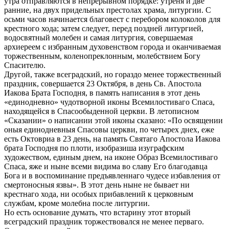
утра отправляются в непрерывном порядке: утреня и две
ранние, на двух придельных престолах храма, литургии. С
осьми часов начинается благовест с перебором колоколов для
крестного хода; затем следует, перед поздней литургией,
водосвятный молебен и самая литургия, совершаемая
архиереем с избранным духовенством города и оканчиваемая
торжественным, коленопреклонным, молебствием Богу
Спасителю.
Другой, также всеградский, но гораздо менее торжественный
праздник, совершается 23 Октября, в день Св. Апостола
Иакова Брата Господня, в память написания в этот день
«единодневно» чудотворной иконы Всемилостиваго Спаса,
находящейся в Спасообыденной церкви. В летописном
«Сказании» о написании этой иконы сказано: «По освящении
оныя единодневныя Спасовы церкви, по четырех днех, еже
есть Октовриа в 23 день, на память Святаго Апостола Иакова
брата Господня по плоти, изобразиша изуграфским
художеством, единым днем, на иконе Образ Всемилостиваго
Спаса, яже и ныне всеми видима во славу Его благодавца
Бога и в воспоминание предъявленнаго чудесе избавления от
смертоносныя язвы». В этот день ныне не бывает ни
крестнаго хода, ни особых прибавлений к церковным
службам, кроме молебна после литургии.
Но есть основание думать, что встарину этот вторый
всеградский праздник торжествовался не менее перваго.