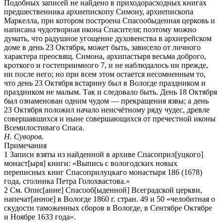
Подобных записей не найдено в приходорасходных книгах
предшественника архиепископу Симону, архиепископа
Маркелла, при котором построена Спасообыденная церковь и
написана чудотворная икона Спасителя; поэтому можно
думать, что радушное угощение духовенства в архиерейском
доме в день 23 Октября, может быть, зависело от личного
характера преосвящ. Симона, архипастыря весьма доброго,
кроткого и гостеприимного 7, и не наблюдалось ни прежде,
ни после него; но при всем этом остается несомненным то,
что день 23 Октября встарину был в Вологде праздником и
праздником не малым. Так и следовало быть. День 18 Октября
был ознаменован одним чудом — прекращения язвы; а день
23 Октября положил начало неисчётному ряду чудес, древле
совершавшихся и ныне совершающихся от пречестной иконы
Всемилостиваго Спаса.
Н. Суворов.
Примечания
1 Записи взяты из найденной в архиве Спасоприл[уцкого]
монаст[ыря] книги: «Выпись с вологодских новых
переписных книг Спасоприлуцкаго монастыря 186 (1678)
года, столника Петра Голохвастова.»
2 См. Опис[ание] Спасооб[ыденной] Всеградской церкви,
напечат[анное] в Вологде 1860 г. стран. 49 и 50 «челобитная о
скудости таможенных сборов в Вологде, в Сентябре Октябре
и Ноябре 1633 года».