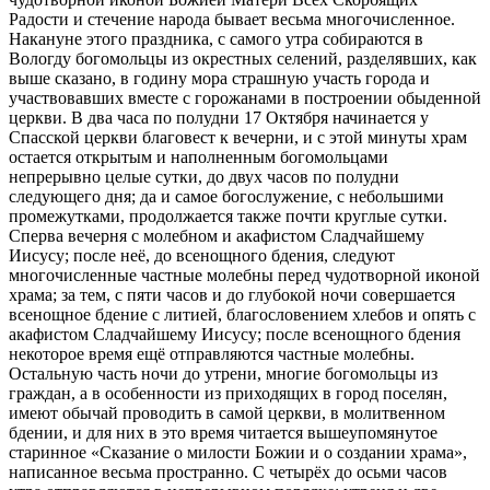
Радости и стечение народа бывает весьма многочисленное.
Накануне этого праздника, с самого утра собираются в
Вологду богомольцы из окрестных селений, разделявших, как
выше сказано, в годину мора страшную участь города и
участвовавших вместе с горожанами в построении обыденной
церкви. В два часа по полудни 17 Октября начинается у
Спасской церкви благовест к вечерни, и с этой минуты храм
остается открытым и наполненным богомольцами
непрерывно целые сутки, до двух часов по полудни
следующего дня; да и самое богослужение, с небольшими
промежутками, продолжается также почти круглые сутки.
Сперва вечерня с молебном и акафистом Сладчайшему
Иисусу; после неё, до всенощного бдения, следуют
многочисленные частные молебны перед чудотворной иконой
храма; за тем, с пяти часов и до глубокой ночи совершается
всенощное бдение с литией, благословением хлебов и опять с
акафистом Сладчайшему Иисусу; после всенощного бдения
некоторое время ещё отправляются частные молебны.
Остальную часть ночи до утрени, многие богомольцы из
граждан, а в особенности из приходящих в город поселян,
имеют обычай проводить в самой церкви, в молитвенном
бдении, и для них в это время читается вышеупомянутое
старинное «Сказание о милости Божии и о создании храма»,
написанное весьма пространно. С четырёх до осьми часов