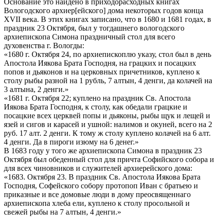
Основание это найдено в приходорасходных книгах
Вологодского архиер[ейского] дома некоторых годов конца
XVII века. В этих книгах записано, что в 1680 и 1681 годах, в
праздник 23 Октября, был у тогдашнего вологодского
архиепископа Симона праздничный стол для всего
духовенства г. Вологды:
«1680 г. Октября 24, по архиепископлю указу, стол был в день
Апостола Иякова Брата Господня, на грацких и посацких
попов и дьяконов и на церковных причетников, куплено к
столу рыбы разной на 1 рубль, 7 алтын, 4 денги, да колачей на
3 алтына, 2 денги.»
«1681 г. Октября 22; куплено на праздник Св. Апостола
Иякова Брата Господня, к столу, как обедали грацкие и
посацкие всех церквей попы и дьяконы, рыбы щук и лещей и
язей и сигов и карасей и ушной: налимов и окуней, всего на 2
руб. 17 алт. 2 денги. К тому ж столу куплено колачей на 6 алт.
4 денги. Да в пироги изюму на 6 денег.»
В 1683 году у того же архиепископа Симона в праздник 23
Октября был обеденный стол для причта Софийского собора и
для всех чиновников и служителей архиерейского дома:
«1683. Октября 23. В праздник Св. Апостола Иякова Брата
Господня, Софейского собору протопоп Иван с братьею и
приказные и все домовые люди в дому преосвященнаго
архиепископа хлеба ели, куплено к столу просольной и
свежей рыбы на 7 алтын, 4 денги.»