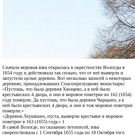
Сначала моровая язва открылась в окрестностях Вологды в
1654 году и действовала так сильно, что от неё вымерли и
запустели целые деревни. Вот несколько записей о некоторых
деревнях, принадлежавших Спасоприлуцкому монастырю:
«Пустошь, что была деревня Хвощево, а в ней было
крестьянских 4 двора, и они в моровое поветрие во 162 (1654)
году померли. Да пустошь, что была деревня Чирцыно, а в
ней было крестьянских 4 двора, и они в тож моровое поветрие
померли.»
«Деревня Леушкино, пуста, вымерли крестьяне в моровое
поветрие в 163 (1655) году.» 1
В самой Вологде, по сказанию летописей, язва
свирепствовала с 1 Сентября 1655 года по 18 Октября того