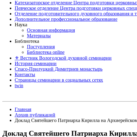
Катехизаторское отделение Центра подготовки церковны
Певческое отделение Центра подготовки церковных спе
Отделение подготовительного духовного образования и 
Дополнительное профессиональное образование
Наука
Основная информация
Материалы
Библиотека
Поступления
Библиотека online
⚜ Вестник Вологодской духовной семинарии
История семинарии
Спасо-Прилуцкий Димитриев монастырь
Контакты
Страницы семинарии в социальных сетях
twin
Главная
Архив публикаций
Доклад Святейшего Патриарха Кирилла на Архиерейском
Доклад Святейшего Патриарха Кирилла