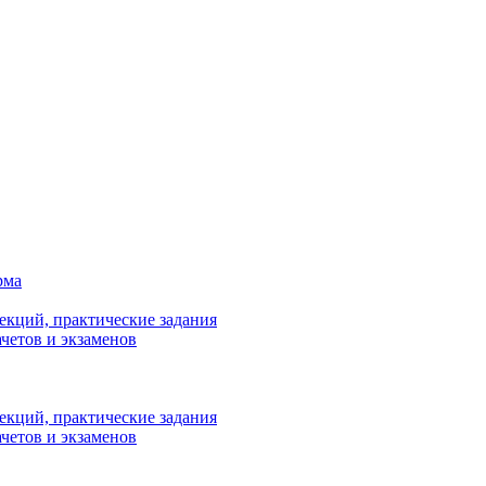
рма
лекций, практические задания
ачетов и экзаменов
лекций, практические задания
ачетов и экзаменов