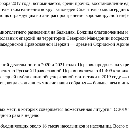
бора 2017 года, вспоминается, среди прочих, восстановление 
тельством единения вокруг заповедей Спасителя о милосердии 
ощь страждущим во дни распространения коронавирусной инфекц
.
многолетнего разделения на Балканах. Божиим благоволением и
авославных епархий на территории Северной Македонии посредст
Македонской Православной Церкви — древней Охридской Архие
ний деятельности в 2020 и 2021 годах Церковь продолжала укре
овенство Русской Православной Церкви включало 41 409 клириков
 последней публикации общецерковной статистики в 2019 году — 
ов, когда скончались многие наши собратья — больше, чем в ин
 мест, в которых совершается Божественная литургия. С 2019 го
ного раза в неделю.
ъединяющих около 16 тысяч насельников и насельниц. Всего с 2