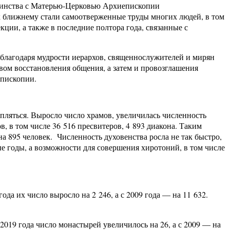
единства с Матерью-Церковью Архиепископии
к ближнему стали самоотверженные труды многих людей, в том
ии, а также в последние полтора года, связанные с
 благодаря мудрости иерархов, священнослужителей и мирян
вом восстановления общения, а затем и провозглашения
пископии.
пляться. Выросло число храмов, увеличилась численность
, в том числе 36 516 пресвитеров, 4 893 диакона. Таким
на 895 человек. Численность духовенства росла не так быстро,
ые годы, а возможности для совершения хиротоний, в том числе
да их число выросло на 2 246, а с 2009 года — на 11 632.
019 года число монастырей увеличилось на 26, а с 2009 — на