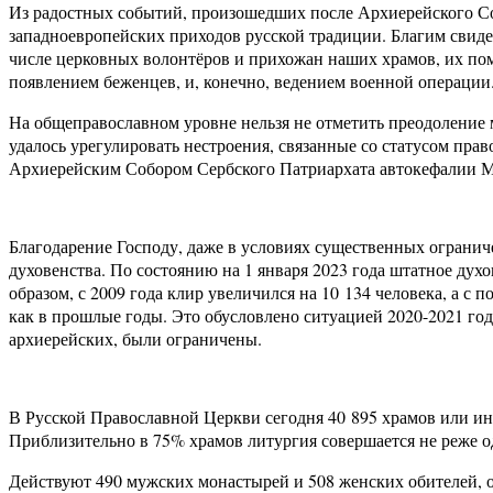
Из радостных событий, произошедших после Архиерейского Со
западноевропейских приходов русской традиции. Благим свиде
числе церковных волонтёров и прихожан наших храмов, их пом
появлением беженцев, и, конечно, ведением военной операции
На общеправославном уровне нельзя не отметить преодоление 
удалось урегулировать нестроения, связанные со статусом пр
Архиерейским Собором Сербского Патриархата автокефалии 
Благодарение Господу, даже в условиях существенных ограниче
духовенства. По состоянию на 1 января 2023 года штатное дух
образом, с 2009 года клир увеличился на 10 134 человека, а с
как в прошлые годы. Это обусловлено ситуацией 2020-2021 год
архиерейских, были ограничены.
В Русской Православной Церкви сегодня 40 895 храмов или иных
Приблизительно в 75% храмов литургия совершается не реже од
Действуют 490 мужских монастырей и 508 женских обителей, об