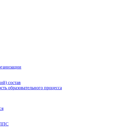
рганизации
ий) состав
сть образовательного процесса
ся
 ППС