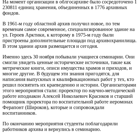
На момент организации в облгосархиве было сосредоточено 1
230811 единиц хранения, объединенных в 1776 архивных
фондов.
В 1961-м году областной архив получил новое, по тем
временам самое современное, специализированное здание на
ул. Героев Арктики, к которому в 1975-м году были
пристроены дополнительные площади под архивохранилища.
В этом здании архив размещается и сегодня.
Именно здесь 30 ноября побывали учащиеся семинарии. Они
смогли увидеть ценные исторические источники, такие как
метрические книги, описи имущества храмов и приходов, и
многие другие. В будущем эти знания пригодятся, для
написания выпускных и квалификационных работ у тех, кто
решил посвятить их краеведению и истории. Организаторами
этого мероприятия стали: проректор по научно-методической
работе иподиакон Алексей Николаевич Красиков и старший
помощник проректора по воспитательной работе иеромонах
Ферапонт (Широков), которые и сопровождали
воспитанников.
По окончанию мероприятия студенты поблагодарили
работников архива и вернулись в семинарию.